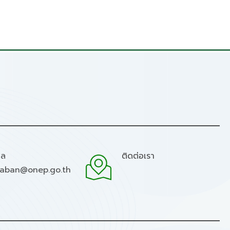
มล
ติดต่อเรา
raban@onep.go.th