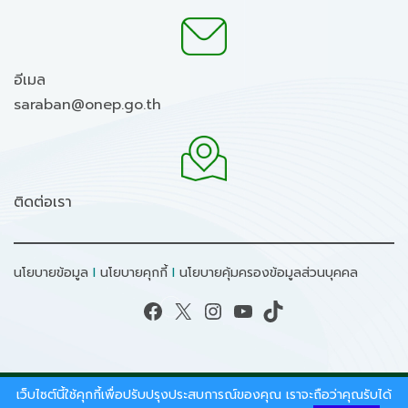
อีเมล
saraban@onep.go.th
ติดต่อเรา
นโยบายข้อมูล
I
นโยบายคุกกี้
I
นโยบายคุ้มครองข้อมูลส่วนบุคคล
Facebook
X
Instagram
YouTube
TikTok
เว็บไซต์นี้ใช้คุกกี้เพื่อปรับปรุงประสบการณ์ของคุณ เราจะถือว่าคุณรับได้
สงวนลิขสิทธิ์ © 2026 - สำนักงานนโยบายและแผน