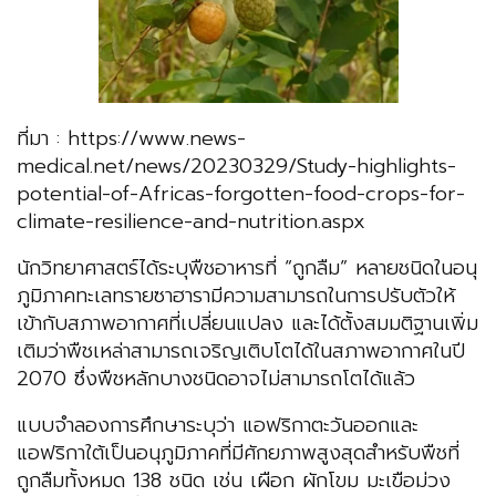
ที่มา : https://www.news-
medical.net/news/20230329/Study-highlights-
potential-of-Africas-forgotten-food-crops-for-
climate-resilience-and-nutrition.aspx
นักวิทยาศาสตร์ได้ระบุพืชอาหารที่ “ถูกลืม” หลายชนิดในอนุ
ภูมิภาคทะเลทรายซาฮารามีความสามารถในการปรับตัวให้
เข้ากับสภาพอากาศที่เปลี่ยนแปลง และได้ตั้งสมมติฐานเพิ่ม
เติมว่าพืชเหล่าสามารถเจริญเติบโตได้ในสภาพอากาศในปี
2070 ซึ่งพืชหลักบางชนิดอาจไม่สามารถโตได้แล้ว
แบบจำลองการศึกษาระบุว่า แอฟริกาตะวันออกและ
แอฟริกาใต้เป็นอนุภูมิภาคที่มีศักยภาพสูงสุดสำหรับพืชที่
ถูกลืมทั้งหมด 138 ชนิด เช่น เผือก ผักโขม มะเขือม่วง