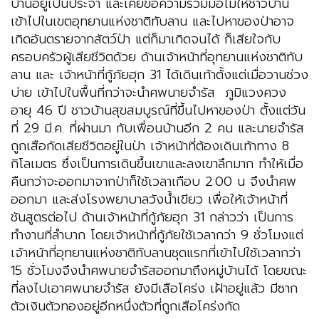
บ้านอยู่เป็นประจำ และเคยขอความร่วมมือไม่ให้ชาวบ้าน
เข้าไปในเขตอุทยานแห่งชาติทับลาน และไปหาของป่าอาจ
เกิดอันตรายจากสัตว์ป่า แต่ก็มาเกิดจนได้ ก็เสียใจกับ
ครอบครัวผู้เสียชีวิตด้วย ด้านเจ้าหน้าที่อุทยานแห่งชาติทับ
ลาน และ เจ้าหน้าที่กู้ภัยฮุก 31 ได้เดินเท้าตั้งแต่เมื่อวานช่วง
บ่าย เข้าไปในพื้นที่กว่าจะนำศพนายจำรัส ภูมิแวงควง
อายุ 46 ปี ชาวบ้านสุขสมบูรณ์ที่ขึ้นไปหาของป่า ตั้งแต่วัน
ที่ 29 มี.ค. ที่ผ่านมา กับเพื่อนบ้านอีก 2 คน และนายจำรัส
ถูกเสือกัดเสียชีวิตอยู่ในป่า เจ้าหน้าที่ต้องเดินเท้าทาง 8
กิโลเมตร ซึ่งเป็นการเดินขึ้นเขาและลงเขาลึกมาก ทำให้เมื่อ
คืนกว่าจะออกมาจากป่าก็ใช้เวลาเกือบ 2:00 น จึงนำศพ
ออกมา และส่งโรงพยาบาลวังน้ำเขียว เพื่อให้เจ้าหน้าที่
ชันสูตรต่อไป ด้านเจ้าหน้าที่กู้ภัยฮุก 31 กล่าวว่า เป็นการ
ทำงานที่ลำบาก โดยเจ้าหน้าที่กู้ภัยใช้เวลากว่า 9 ชั่วโมงแต่
เจ้าหน้าที่อุทยานแห่งชาติทับลานชุดแรกที่เข้าไปใช้เวลากว่า
15 ชั่วโมงจึงนำศพนายจำรัสออกมาถึงหมู่บ้านได้ โดยขณะ
ที่ลงไปเอาศพนายจำรัส ยังมีเสือโคร่ง เฝ้าอยู่แล้ว มีซาก
ตัวเงินตัวทองอยู่อีกหนึ่งตัวที่ถูกเสือโคร่งกัด