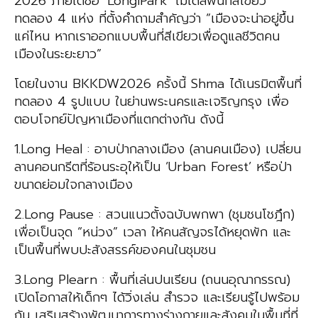
2026 ภายใต้ชื่อ ‘LongiPark’ โมเดลพื้นที่สีเขียว
ทดลอง 4 แห่ง ที่ตั้งคำถามสำคัญว่า “เมืองจะน่าอยู่ขึ้น
แค่ไหน หากเราออกแบบพื้นที่สีเขียวเพื่อดูแลชีวิตคน
เมืองในระยะยาว”
โดยในงาน BKKDW2026 ครั้งนี้ Shma ได้เนรมิตพื้นที่
ทดลอง 4 รูปแบบ ในย่านพระนครและเจริญกรุง เพื่อ
ตอบโจทย์ปัญหาเมืองที่แตกต่างกัน ดังนี้
1.Long Heal : อาบป่ากลางเมือง (ลานคนเมือง) เปลี่ยน
ลานคอนกรีตที่ร้อนระอุให้เป็น ‘Urban Forest’ หรือป่า
ขนาดย่อมใจกลางเมือง
2.Long Pause : สวนแนวตั้งฉบับพกพา (ชุมชนโชฎึก)
เพื่อเป็นจุด “หน่วง” เวลา ให้คนสัญจรได้หยุดพัก และ
เป็นพื้นที่พบปะสังสรรค์ของคนในชุมชน
3.Long Plearn : พื้นที่เล่นปนเรียน (ถนนอุณากรรณ)
เปิดโอกาสให้เด็กๆ ได้วิ่งเล่น สำรวจ และเรียนรู้ไปพร้อม
กัน เสริมสร้างพัฒนาการทางร่างกายและสังคมในพื้นที่ที่