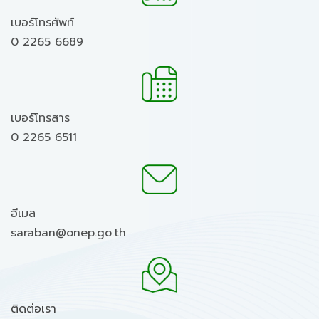
เบอร์โทรศัพท์
0 2265 6689
เบอร์โทรสาร
0 2265 6511
อีเมล
saraban@onep.go.th
ติดต่อเรา