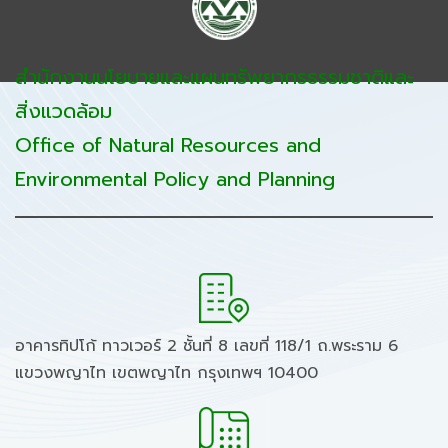
สำนักงานนโยบายและแผนทรัพยากรธรรมชาติและ
สิ่งแวดล้อม
Office of Natural Resources and
Environmental Policy and Planning
อาคารทิปโก้ ทาวเวอร์ 2 ชั้นที่ 8 เลขที่ 118/1 ถ.พระราม 6
แขวงพญาไท เขตพญาไท กรุงเทพฯ 10400