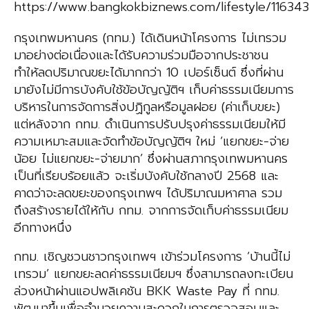
https://www.bangkokbiznews.com/lifestyle/11634
กรุงเทพมหานคร (กทม.) ได้เดินหน้าโครงการ ไม่เทรวม
มาอย่างต่อเนื่องและได้รับความร่วมมือจากประชาชน
ทำให้ลดปริมาณขยะได้มากกว่า 10 เปอร์เซ็นต์​ ซึ่งที่ผ่าน
มายังไม่มีการบังคับใช้ข้อบัญญัติฯ เก็บค่าธรรมเนียมการ
บริหารในการจัดการสิ่งปฏิกูลหรือมูลฝอย (ค่าเก็บขยะ)
แต่หลังจาก กทม. ดำเนินการปรับปรุงค่าธรรมเนียมให้มี
ความเหมาะสมและจัดทำข้อบัญญัติฯ ใหม่ ‘แยกขยะ-จ่าย
น้อย ไม่แยกขยะ-จ่ายมาก’ ซึ่งผ่านสภากรุงเทพมหานคร
เป็นที่เรียบร้อยแล้ว จะเริ่มบังคับใช้กลางปี 2568 และ
คาดว่าจะลดขยะของกรุงเทพฯ ได้ปริมาณมหาศาล รวม
ถึงสร้างรายได้ให้กับ กทม. จากการจัดเก็บค่าธรรมเนียม
อีกทางหนึ่ง
กทม. เชิญชวนชาวกรุงเทพฯ เข้าร่วมโครงการ ‘บ้านนี้ไม่
เทรวม’ แยกขยะลดค่าธรรมเนียมฯ ซึ่งสามารถลงทะเบียน
ล่วงหน้าผ่านแอปพลิเคชัน BKK Waste Pay ที่ กทม.
พัฒนาขึ้นเพื่ออำนวยความสะดวกในการตรวจสอบและ