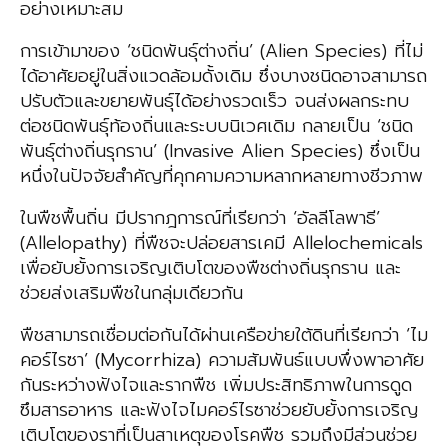
อย่างเหมาะสม
การเข้ามาของ ‘ชนิดพันธุ์ต่างถิ่น’ (Alien Species) ที่ไม่
ได้อาศัยอยู่ในสิ่งแวดล้อมดั้งเดิม ซึ่งบางชนิดอาจสามารถ
ปรับตัวและขยายพันธุ์ได้อย่างรวดเร็ว จนส่งผลกระทบ
ต่อชนิดพันธุ์ท้องถิ่นและระบบนิเวศเดิม กลายเป็น ‘ชนิด
พันธุ์ต่างถิ่นรุกราน’ (Invasive Alien Species) ซึ่งเป็น
หนึ่งในปัจจัยสำคัญที่คุกคามความหลากหลายทางชีวภาพ
ในพืชพื้นถิ่น มีปรากฎการณ์ที่เรียกว่า ‘อัลลีโลพาธี’
(Allelopathy) ที่พืชจะปล่อยสารเคมี Allelochemicals
เพื่อยับยั้งการเจริญเติบโตของพืชต่างถิ่นรุกราน และ
ช่วยส่งเสริมพืชในกลุ่มเดียวกัน
พืชสามารถเชื่อมต่อกันได้ผ่านเครือข่ายใต้ดินที่เรียกว่า ‘ไม
คอร์ไรซา’ (Mycorrhiza) ความสัมพันธ์แบบพึ่งพาอาศัย
กันระหว่างฟังไจและรากพืช เพิ่มประสิทธิภาพในการดูด
ซึมสารอาหาร และฟังไจไมคอร์ไรซาช่วยยับยั้งการเจริญ
เติบโตของราที่เป็นสาเหตุของโรคพืช รวมถึงมีส่วนช่วย