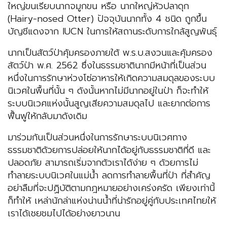
ใหญ่ขนเรียบนากจมูกขน หรือ นากใหญ่หัวปลาดุก
(Hairy-nosed Otter) ปัจจุบันนากทั้ง 4 ชนิด ถูกขึ้น
บัญชีแดงจาก IUCN ในการให้สถานระดับการใกล้สูญพันธุ์
นากเป็นสัตว์ป่าคุ้มครองภายใต้ พ.ร.บ.สงวนและคุ้มครอง
สัตว์ป่า พ.ศ. 2562 ซึ่งในธรรมชาตินากมีหน้าที่เป็นส่วน
หนึ่งในการรักษาห่วงโซ่อาหารให้เกิดความสมดุลของระบบ
นิเวศในพื้นที่นั้น ๆ ดังนั้นหากไม่มีนากอยู่ในป่า ก็จะทำให้
ระบบนิเวศแห่งนั้นสูญเสียความสมดุลไป และยากต่อการ
ฟื้นฟูให้กลับมาดังเดิม
มาร่วมกันเป็นส่วนหนึ่งในการรักษาระบบนิเวศทาง
ธรรมชาติด้วยการปล่อยให้นากได้อยู่กับธรรมชาติที่ดี และ
ปลอดภัย สามารถเริ่มจากตัวเราได้ง่าย ๆ ด้วยการไม่
ทำลายระบบนิเวศในแม่น้ำ ลดการทำลายพื้นที่ป่า ที่สำคัญ
อย่าลืมที่จะปฏิบัติตามกฎหมายอย่างเคร่งครัด เพียงเท่านี้
ก็ทำให้ เหล่านักล่าแห่งน่านน้ำที่น่ารักอยู่คู่กับประเทศไทยให้
เราได้เชยชมไปได้อย่างยาวนาน