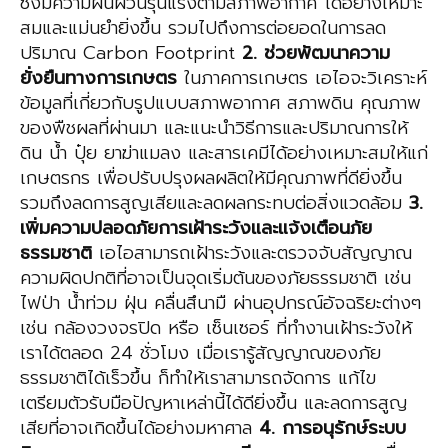
ซึ่งมีความผันผวนรุนแรงตามสภาพอากาศ ได้อย่างเหมาะ
สมและแม่นยำยิ่งขึ้น รวมไปถึงการต่อยอดในการลด
ปริมาณ Carbon Footprint
2.
ช่วยพัฒนาความ
ยั่งยืนทางการเกษตร
ในภาคการเกษตร เอไอจะวิเคราะห์
ข้อมูลที่เกี่ยวกับรูปแบบสภาพอากาศ สภาพดิน คุณภาพ
ของพืชผลที่ผ่านมา และแนะนำวิธีการและปริมาณการให้
ดิน น้ำ ปุ๋ย ยาฆ่าแมลง และสารเคมีได้อย่างเหมาะสมให้แก่
เกษตรกร เพื่อปรับปรุงผลผลิตให้มีคุณภาพที่ดียิ่งขึ้น
รวมถึงลดการสูญเสียและลดผลกระทบต่อสิ่งแวดล้อม
3.
เพิ่มความปลอดภัยการเฝ้าระวังและแจ้งเตือนภัย
ธรรมชาติ
เอไอสามารถเฝ้าระวังและตรวจจับสัญญาณ
ความผิดปกติที่อาจเป็นจุดเริ่มต้นของภัยธรรมชาติ เช่น
ไฟป่า น้ำท่วม ฝุ่น คลื่นสึนามื ผ่านอุปกรณ์อัจฉริยะต่างๆ
เช่น กล้องวงจรปิด หรือ เซ็นเซอร์ ที่ทำงานเฝ้าระวังให้
เราได้ตลอด 24 ชั่วโมง เมื่อเรารู้สัญญาณของภัย
ธรรมชาติได้เร็วขึ้น ก็ทำให้เราสามารถจัดการ แก้ไข
เตรียมตัวรับมือปัญหาเหล่านี้ได้ดียิ่งขึ้น และลดการสูญ
เสียที่อาจเกิดขึ้นได้อย่างมหาศาล
4. การอนุรักษ์ระบบ