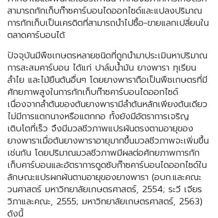
สามารถกักเก็บก๊าซคาร์บอนไดออกไซด์และแปลงปริมาณ
การกักเก็บเป็นเครดิตที่สามารถนำไปซื้อ-ขายแลกเปลี่ยนใน
ตลาดคาร์บอนได้
ปัจจุบันมีพืชเกษตรหลายชนิดที่ถูกนำมาประเมินหาปริมาณ
การสะสมคาร์บอน ได้แก่ ปาล์มน้ำมัน ยางพารา ทุเรียน
ลำไย และไม้ยืนต้นอื่นๆ โดยยางพาราถือเป็นพืชเกษตรที่มี
ศักยภาพสูงในการกักเก็บก๊าซคาร์บอนไดออกไซด์
เนื่องจากลำต้นของต้นยางพารามีลำต้นหลักเพียงต้นเดียว
ไม่มีการแตกนางหรือแตกกอ ทั้งยังมีอัตราการเจริญ
เติบโตที่เร็ว จึงมีมวลชีวภาพแปรผันตรงตามอายุของ
ยางพาราเมื่อต้นยางพาราอายุมากขึ้นมวลชีวภาพจะเพิ่มขึ้น
เช่นกัน โดยปริมาณมวลชีวภาพมีผลต่อศักยภาพการกัก
เก็บคาร์บอนและอัตราการดูดซับก๊าซคาร์บอนไดออกไซด์ใน
ลักษณะแปรผกผันตามอายุของยางพารา (อบก.และคณะ
วนศาสตร์ มหาวิทยาลัยเกษตรศาสตร์, 2554; ระวี เจียร
วิภาและคณะ, 2555; มหาวิทยาลัยเกษตรศาสตร์, 2563)
ดังนี้