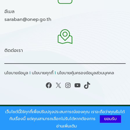
อีเมล
saraban@onep.go.th
ติดต่อเรา
นโยบายข้อมูล
I
นโยบายคุกกี้
I
นโยบายคุ้มครองข้อมูลส่วนบุคคล
Facebook
X
Instagram
YouTube
TikTok
เว็บไซต์นี้ใช้คุกกี้เพื่อปรับปรุงประสบการณ์ของคุณ เราจะถือว่าคุณรับได้
สงวนลิขสิทธิ์ © 2026 - สำนักงานนโยบายและแผน
ทรัพยากรธรรมชาติและสิ่งแวดล้อม.
กับเรื่องนี้ แต่คุณสามารถเลือกไม่รับได้หากต้องการ
ยอมรับ
อ่านเพิ่มเติม