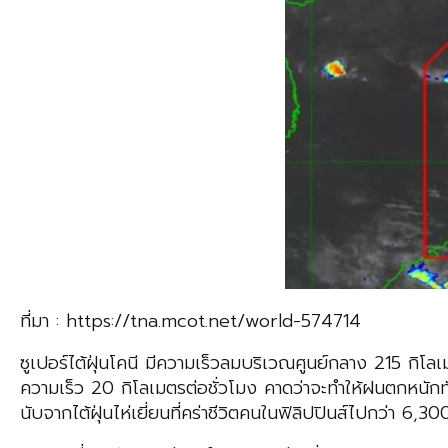
ที่มา : https://tna.mcot.net/world-574714
ซูเปอร์ไต้ฝุ่นโคนี มีความเร็วลมบริเวณศูนย์กลาง 215 กิโ
ความเร็ว 20 กิโลเมตรต่อชั่วโมง คาดว่าจะทำให้ฝนตกหนักทั่วกร
นับจากไต้ฝุ่นไห่เยี่ยนที่คร่าชีวิตคนในฟิลิปปินส์ไปกว่า 6