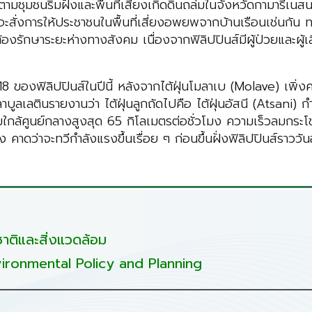
ามชุมชนริมฝั่งและพื้นที่เสี่ยงเกิดดินถล่มในจังหวัดกามารีเนส
จะสั่งการให้ประชาชนในพื้นที่เสี่ยงอพยพจากบ้านเรือนเช่นกัน 
งรักษาระยะห่างทางสังคม เนื่องจากฟิลิปปินส์มีผู้ป่วยและผู้เ
่ 18 ของฟิลิปปินส์ในปีนี้ หลังจากไต้ฝุ่นโมลาเบ (Molave) เพิ่
ูลเลตินรายงานว่า ไต้ฝุ่นลูกถัดไปคือ ไต้ฝุ่นอัสนี (Atsani) กำ
ลมใกล้ศูนย์กลางสูงสุด 65 กิโลเมตรต่อชั่วโมง ความเร็วลมกระ
าดว่าจะทวีกำลังแรงขึ้นเรื่อย ๆ ก่อนขึ้นฝั่งฟิลิปปินส์ราววันอ
ติและสิ่งแวดล้อม
ironmental Policy and Planning