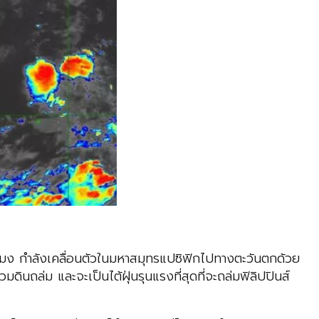
่วโมง กำลังเคลื่อนตัวในมหาสมุทรแปซิฟิกไปทางตะวันตกด้วย
มดินถล่ม และจะเป็นไต้ฝุ่นรุนแรงที่สุดที่จะถล่มฟิลิปปินส์