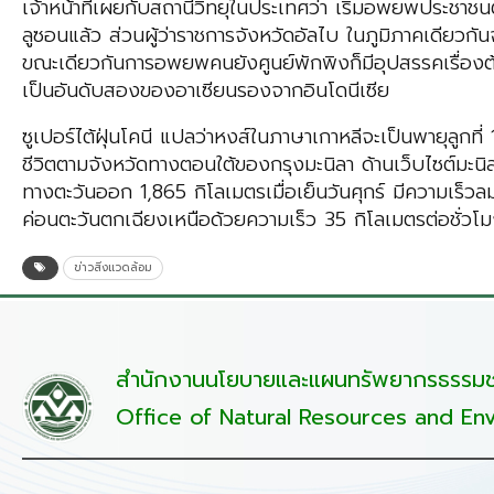
เจ้าหน้าที่เผยกับสถานีวิทยุในประเทศว่า เริ่มอพยพประชาชนต
ลูซอนแล้ว ส่วนผู้ว่าราชการจังหวัดอัลไบ ในภูมิภาคเดียวกัน
ขณะเดียวกันการอพยพคนยังศูนย์พักพิงก็มีอุปสรรคเรื่องต้อ
เป็นอันดับสองของอาเซียนรองจากอินโดนีเซีย
ซูเปอร์ไต้ฝุ่นโคนี แปลว่าหงส์ในภาษาเกาหลีจะเป็นพายุลูกที
ชีวิตตามจังหวัดทางตอนใต้ของกรุงมะนิลา ด้านเว็บไซต์มะนิลาบ
ทางตะวันออก 1,865 กิโลเมตรเมื่อเย็นวันศุกร์ มีความเร็ว
ค่อนตะวันตกเฉียงเหนือด้วยความเร็ว 35 กิโลเมตรต่อชั่วโมง ค
ข่าวสิ่งแวดล้อม
สำนักงานนโยบายและแผนทรัพยากรธรรมชา
Office of Natural Resources and Env