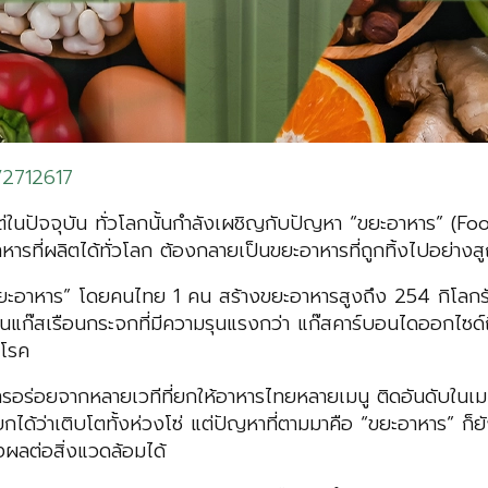
/2712617
แต่ในปัจจุบัน ทั่วโลกนั้นกำลังเผชิญกับปัญหา “ขยะอาหาร” 
ารที่ผลิตได้ทั่วโลก ต้องกลายเป็นขยะอาหารที่ถูกทิ้งไปอย่างส
ะอาหาร” โดยคนไทย 1 คน สร้างขยะอาหารสูงถึง 254 กิโลกรัม
นแก๊สเรือนกระจกที่มีความรุนแรงกว่า แก๊สคาร์บอนไดออกไซด์ถ
อโรค
ารอร่อยจากหลายเวทีที่ยกให้อาหารไทยหลายเมนู ติดอันดับในเ
ด้ว่าเติบโตทั้งห่วงโซ่ แต่ปัญหาที่ตามมาคือ “ขยะอาหาร” ก็ยั
ผลต่อสิ่งแวดล้อมได้