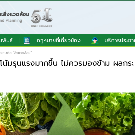
มพันธ์
กฎหมายที่เกี่ยวข้อง
บริการประชา
ะทบต่อ “สิ่งแวดล้อม”
้มรุนแรงมากขึ้น ไม่ควรมองข้าม ผลกระท