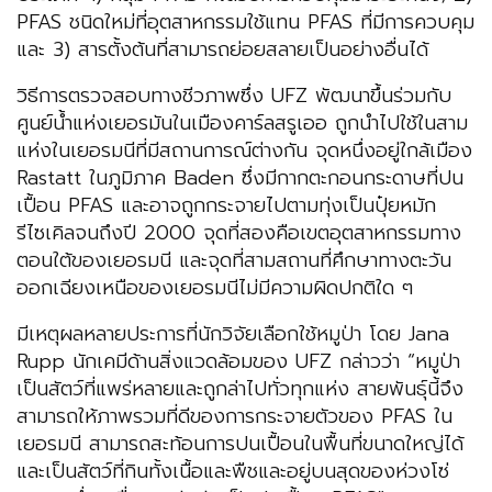
PFAS ชนิดใหม่ที่อุตสาหกรรมใช้แทน PFAS ที่มีการควบคุม
และ 3) สารตั้งต้นที่สามารถย่อยสลายเป็นอย่างอื่นได้
วิธีการตรวจสอบทางชีวภาพซึ่ง UFZ พัฒนาขึ้นร่วมกับ
ศูนย์น้ำแห่งเยอรมันในเมืองคาร์ลสรูเออ ถูกนำไปใช้ในสาม
แห่งในเยอรมนีที่มีสถานการณ์ต่างกัน จุดหนึ่งอยู่ใกล้เมือง
Rastatt ในภูมิภาค Baden ซึ่งมีกากตะกอนกระดาษที่ปน
เปื้อน PFAS และอาจถูกกระจายไปตามทุ่งเป็นปุ๋ยหมัก
รีไซเคิลจนถึงปี 2000 จุดที่สองคือเขตอุตสาหกรรมทาง
ตอนใต้ของเยอรมนี และจุดที่สามสถานที่ศึกษาทางตะวัน
ออกเฉียงเหนือของเยอรมนีไม่มีความผิดปกติใด ๆ
มีเหตุผลหลายประการที่นักวิจัยเลือกใช้หมูป่า โดย Jana
Rupp นักเคมีด้านสิ่งแวดล้อมของ UFZ กล่าวว่า “หมูป่า
เป็นสัตว์ที่แพร่หลายและถูกล่าไปทั่วทุกแห่ง สายพันธุ์นี้จึง
สามารถให้ภาพรวมที่ดีของการกระจายตัวของ PFAS ใน
เยอรมนี สามารถสะท้อนการปนเปื้อนในพื้นที่ขนาดใหญ่ได้
และเป็นสัตว์ที่กินทั้งเนื้อและพืชและอยู่บนสุดของห่วงโซ่