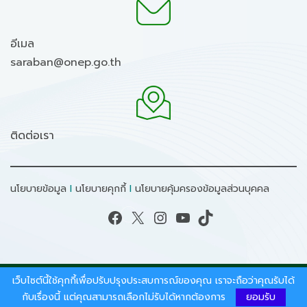
อีเมล
saraban@onep.go.th
ติดต่อเรา
นโยบายข้อมูล
I
นโยบายคุกกี้
I
นโยบายคุ้มครองข้อมูลส่วนบุคคล
Facebook
X
Instagram
YouTube
TikTok
เว็บไซต์นี้ใช้คุกกี้เพื่อปรับปรุงประสบการณ์ของคุณ เราจะถือว่าคุณรับได้
สงวนลิขสิทธิ์ © 2026 - สำนักงานนโยบายและแผน
ทรัพยากรธรรมชาติและสิ่งแวดล้อม.
กับเรื่องนี้ แต่คุณสามารถเลือกไม่รับได้หากต้องการ
ยอมรับ