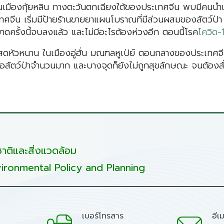
นเมืองกุ้ยหลิน ทางตะวันตกเฉียงใต้ของประเทศจีน พบมีคนนำ
จีน เริ่มมีป้ายร้านขายยาแผนโบราณที่มีส่วนผสมของสัตว์ป่า รว
าดครั้งนี้จบลงแล้ว และไม่มีอะไรต้องห่วงอีก ตอนนี้โรค
โควิด-
สดหัวหนาน ในเมืองอู่ฮั่น มณฑลหูเป่ย์ ตอนกลางของประเทศจีน เ
้อสัตว์ป่าจำนวนมาก และบางจุดก็ยังไม่ถูกสุขลักษณะ จนต้องสั
ติและสิ่งแวดล้อม
ironmental Policy and Planning
เบอร์โทรสาร
อีเ