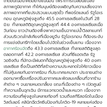
เกิดขึ้นในอนาคตอย่างแน่นอน เพราะการเปลี่ยนแปลง
สภาพภูมิอากาศ ทำให้มนุษย์ต้องเผชิญกับความเสี่ยงจาก
สภาพอากาศที่แปรปรวนแบบสุดขั้ว ที่พอร์ตแลนด์ รัฐโอเร
กอน อุณหภูมิพุ่งสูงถึง 45.5 องศาเซลเซียสในวันที่ 28
มิ.ย. ทำลายสถิติอุณหภูมิสูงสุดที่ 44.4 องศาเซลเซียสเมื่อ
วันก่อน ชาวบ้านต้องพึ่งพาความเย็นจากแม่น้ำวิลลาแมทท์
ส่วนบริเวณใกล้เคียงที่เมืองยูจีน รัฐโอเรกอน ก็ต้องระงับ
การแข่งขันกรีฑาโดยเลื่อนไปจัดในช่วงเย็นแทน เนื่องจาก
อากาศร้อนจัด
ถึง 43.3 องศาเซลเซียส ทำลายสถิติสูงสุด
ตลอดกาลที่ 42.2 องศาเซลเซียส ส่วนที่ซีแอตเติล รัฐ
วอชิงตัน ที่มักจะมีฝนตกก็มีอุณหภูมิพุ่งสูงถึง 40 องศา
เซลเซียส ซึ่งเป็นสถิติที่สร้างความประหลาดใจให้ชาวเมือง
ที่ไม่คุ้นเคยกับอากาศร้อน ที่ประเทศแคนาดา ประชาชนต่าง
ออกมาหาซื้อเครื่องปรับอากาศและพัดลมเคลื่อนที่จากร้าน
ค้าต่าง ๆ จนขายหมดเกลี้ยง ขณะที่เมืองต่าง ๆ เปิดศูนย์
ทำความเย็นฉุกเฉิน มีการแจกขวดน้ำและหมวก เนื่องจาก
ความร้อนที่พุ่งสูงในหลายท้องที่ รวมถึงสกีรีสอร์ตในเมือง
วิสต์เลอร์ คลินิกฉีดวัคซีนป้องกันโควิด-19 หลายแห่งต้อง