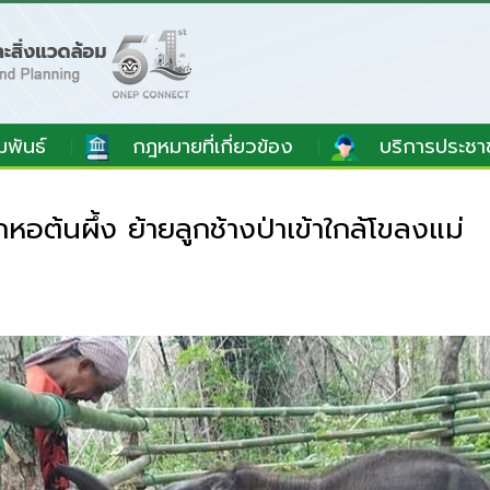
มพันธ์
กฎหมายที่เกี่ยวข้อง
บริการประชา
่
ต้นผึ้ง ย้ายลูกช้างป่าเข้าใกล้โขลงแม่