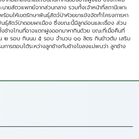
ละนายสัตวแพทย์จากส่วนกลาง รวมทั้งเจ้าหน้าที่สถานีเพาะ
 พร้อมให้เขตรักษาพันธุ์สัตว์ป่าห้วยขาแข้งจัดทำโครงการหา
ธุ์สัตว์ป่าดอยผาเมือง ซึ่งขณะนี้มีลูกอ่อนและเชื่อง ส่วน
มทั้งช้างโทนที่อาจแตกฝูงออกมาหากินด้วย ขณะที่เมื่อคืนที่
ผ่อน ๒ รอบ กินนม ๕ รอบ จำนวน ๑๑ ลิตร กินข้าวต้ม เสริม
การตอบโต้ระหว่างลูกช้างกับช้างโขลงแม่พบว่า ลูกช้าง