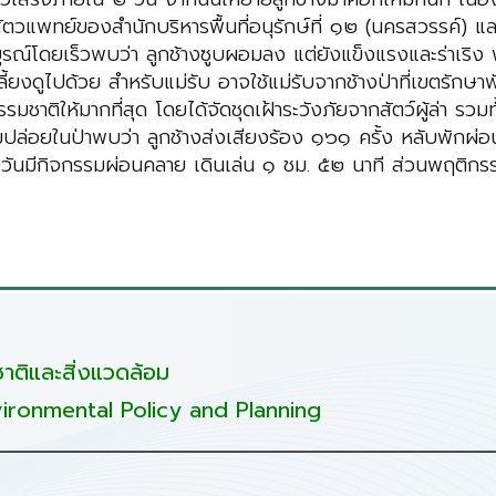
สัตวแพทย์ของสำนักบริหารพื้นที่อนุรักษ์ที่ ๑๒ (นครสวรรค์) แ
มบูรณ์โดยเร็ว​พบว่า ลูกช้างซูบผอมลง แต่ยังแข็งแรงและร่าเริง
้ยงดูไปด้วย สำหรับแม่รับ อาจใช้แม่รับจากช้างป่าที่เขตรักษาพัน
มธรรมชาติให้มากที่สุด โดยได้จัดชุดเฝ้าระวังภัยจากสัตว์ผู้ล่า รว
รียมปล่อยในป่าพบว่า ลูกช้างส่งเสียงร้อง ๑๖๑ ครั้ง หลับพัก
นมีกิจกรรมผ่อนคลาย เดินเล่น ๑ ชม. ๕๒ นาที ส่วนพฤติกรรม
ติและสิ่งแวดล้อม
ironmental Policy and Planning