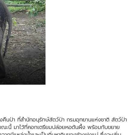
คืนป่า ที่สำนักอนุรักษ์สัตว์ป่า กรมอุทยานแห่งชาติ สัตว์ป่า
่ในขณะนี้​ มาไว้ที่คอกเตรียมปล่อยหอต้นผึ้ง พร้อมกับขยาย
จากมีแหล่งน้ำและเป็นถิ่นหากินของช้างฝูงแม่ ซึ่งจะเพิ่ม