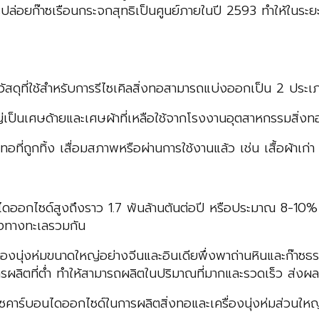
๊าซเรือนกระจกสุทธิเป็นศูนย์ภายในปี 2593 ทำให้ในระยะเวลา 
วัสดุที่ใช้สำหรับการรีไซเคิลสิ่งทอสามารถแบ่งออกเป็น 2 ประเภ
นเศษด้ายและเศษผ้าที่เหลือใช้จากโรงงานอุตสาหกรรมสิ่งทอแ
่ถูกทิ้ง เสื่อมสภาพหรือผ่านการใช้งานแล้ว เช่น เสื้อผ้าเก่า
นไดออกไซด์สูงถึงราว 1.7 พันล้านตันต่อปี หรือประมาณ 8-10
งทางทะเลรวมกัน
รื่องนุ่งห่มขนาดใหญ่อย่างจีนและอินเดียพึ่งพาถ่านหินและก๊า
การผลิตที่ต่ำ ทำให้สามารถผลิตในปริมาณที่มากและรวดเร็ว ส่
คาร์บอนไดออกไซด์ในการผลิตสิ่งทอและเครื่องนุ่งห่มส่วนให