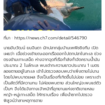
ที่มา : https://news.ch7.com/detail/546790
นายอัษวัฒน์ ยมจินดา นักปลากลุ่มบ้านเพฟิชชิงทีม เปิด
เผยว่า เมื่อช่วงเช้าขณะออกเรือออกไปตกปลาในทะเล ช่วง
ตรงข้ามเกาะเสม็ด ห่างจากจุดที่เรือกำลังกำจัดคราบน้ำมัน
ประมาณ 2 ไมล์ทะเล พบเต่ากะความยาวประมาณ 1 เมตร
ลอยตายอยู่ในทะเล เข้าไปตรวจสอบพบว่าเพิ่งตายไม่นาน
โดยไม่พบบาดแผล จึงเป็นเรื่องที่เกิดขึ้นไม่บ่อย เพราะเต่า
เป็นสัตว์ที่มีความทน ไม่ค่อยพบตาย ส่วนใหญ่จะพบแต่ตัว
เป็นๆ จึงได้แจ้งทางเจ้าหน้าที่อุทยานแห่งชาติเขาแหลม
หญ้า-หมู่เกาะเสม็ด ให้ทราบเรื่อง เพื่อนำซากไปตรวจ
พิสูจน์ว่าสาเหตุการตาย