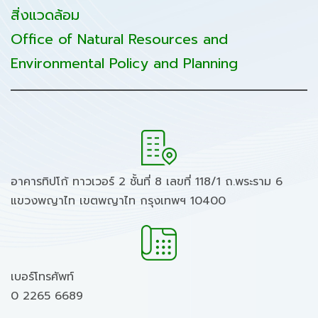
สิ่งแวดล้อม
Office of Natural Resources and
Environmental Policy and Planning
อาคารทิปโก้ ทาวเวอร์ 2 ชั้นที่ 8 เลขที่ 118/1 ถ.พระราม 6
แขวงพญาไท เขตพญาไท กรุงเทพฯ 10400
เบอร์โทรศัพท์
0 2265 6689