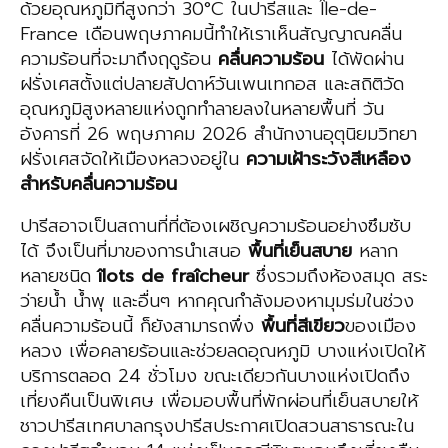
ด้วยอุณหภูมิที่สูงกว่า 30°C ในปารีสและ Île-de-
France เดือนพฤษภาคมนี้ทำให้เราเห็นสัญญาณคลื่น
ความร้อนที่จะมาถึงฤดูร้อน
คลื่นความร้อน
ได้พัดผ่าน
ฝรั่งเศสตั้งแต่ปลายสัปดาห์วันเพนเทกอส และสถิติวัด
อุณหภูมิสูงหลายแห่งถูกทำลายลงในหลายพื้นที่ วัน
อังคารที่ 26 พฤษภาคม 2026 สำนักงานอุตุนิยมวิทยา
ฝรั่งเศสจัดให้เมืองหลวงอยู่ใน
ความเฝ้าระวังสีเหลือง
สำหรับคลื่นความร้อน
ปารีสอาจเป็นสถานที่ที่ต้องเผชิญความร้อนอย่างซึมซับ
ได้ จึงเป็นที่มาของการนำเสนอ
พื้นที่เย็นสบาย
หลาก
หลายชนิด
îlots
de
fraîcheur
ซึ่งรวมถึงห้องสมุด สระ
ว่ายน้ำ น้ำพุ และอื่นๆ หากคุณกำลังมองหามุมร่มในช่วง
คลื่นความร้อนนี้ ก็ยังสามารถพึ่ง
พื้นที่สีเขียว
ของเมือง
หลวง เพื่อคลายร้อนและช่วยลดอุณหภูมิ บางแห่งเปิดให้
บริการตลอด 24 ชั่วโมง ขณะเดียวกันบางแห่งเปิดถึง
เที่ยงคืนเป็นพิเศษ เพื่อมอบพื้นที่พักผ่อนที่เย็นสบายให้
ชาวปารีสเทศบาลกรุงปารีสประกาศเปิดสวนสาธารณะใน