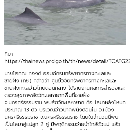
ที่มา:
https://thainews.prd.go.th/th/news/detail/TCAT
นายโสภณ ทองดี อธิบดีกรมทรัพยากรทางทะเลและ
ชายฝั่ง (ทช.) กล่าวว่า ศูนย์วิจัยทรัพยากรทางทะเลและ
ชายฝั่งทะเลอ่าวไทยตอนกลาง ได้รายงานผลการสำรวจและ
ตรวจสุขภาพสัตว์ทะเลหายากพื้นที่ชายฝั่ง
จ.นครศรีธรรมราช พบสัตว์ทะเลหายาก คือ โลมาหลังโหนก
ประมาณ 13 ตัว บริเวณอ่าวปากพนังตอนใน อ.เมือง
นครศรีธรรมราช จ.นครศรีธรรมราช โดยในจำนวนนี้พบ
เป็นโลมาคู่แม่ลูก 2 คู่ มีพฤติกรรมว่ายน้ำใกล้ตัวแม่ แล้ว