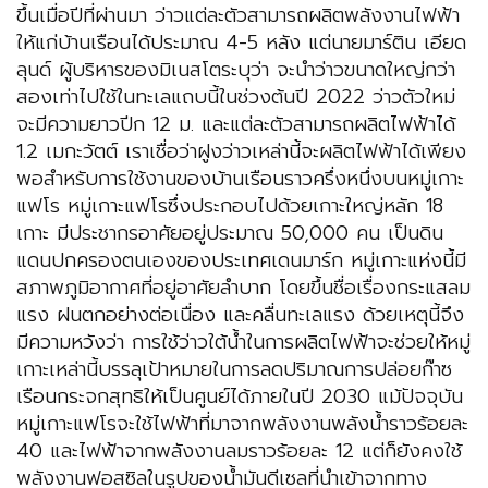
ขึ้นเมื่อปีที่ผ่านมา ว่าวแต่ละตัวสามารถผลิตพลังงานไฟฟ้า
ให้แก่บ้านเรือนได้ประมาณ 4-5 หลัง แต่นายมาร์ติน เอียด
ลุนด์ ผู้บริหารของมิเนสโตระบุว่า จะนำว่าวขนาดใหญ่กว่า
สองเท่าไปใช้ในทะเลแถบนี้ในช่วงต้นปี 2022 ว่าวตัวใหม่
จะมีความยาวปีก 12 ม. และแต่ละตัวสามารถผลิตไฟฟ้าได้
1.2 เมกะวัตต์ เราเชื่อว่าฝูงว่าวเหล่านี้จะผลิตไฟฟ้าได้เพียง
พอสำหรับการใช้งานของบ้านเรือนราวครึ่งหนึ่งบนหมู่เกาะ
แฟโร หมู่เกาะแฟโรซึ่งประกอบไปด้วยเกาะใหญ่หลัก 18
เกาะ มีประชากรอาศัยอยู่ประมาณ 50,000 คน เป็นดิน
แดนปกครองตนเองของประเทศเดนมาร์ก หมู่เกาะแห่งนี้มี
สภาพภูมิอากาศที่อยู่อาศัยลำบาก โดยขึ้นชื่อเรื่องกระแสลม
แรง ฝนตกอย่างต่อเนื่อง และคลื่นทะเลแรง ด้วยเหตุนี้จึง
มีความหวังว่า การใช้ว่าวใต้น้ำในการผลิตไฟฟ้าจะช่วยให้หมู่
เกาะเหล่านี้บรรลุเป้าหมายในการลดปริมาณการปล่อยก๊าซ
เรือนกระจกสุทธิให้เป็นศูนย์ได้ภายในปี 2030 แม้ปัจจุบัน
หมู่เกาะแฟโรจะใช้ไฟฟ้าที่มาจากพลังงานพลังน้ำราวร้อยละ
40 และไฟฟ้าจากพลังงานลมราวร้อยละ 12 แต่ก็ยังคงใช้
พลังงานฟอสซิลในรูปของน้ำมันดีเซลที่นำเข้าจากทาง