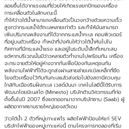
ลอยขึ้นได้จากแรงลมที่ช่วยให้เกิดแรงยกปีกของเครื่อง
การเคลื่อนตัวในลักษณะนี้
ทำให้ว่าวใต้น้ำสามารถเคลื่อนตัวเป็นวงกว้างด้วยความเร็ว
สูงกว่ากระแสน้ำใต้ทะเลหลายเท่าตัว และทำให้มันสามารถ
เพิ่มปริมาณพลังงานที่ได้จากกระแสน้ำทะเล คอมพิวเตอร์
ที่อยู่บนตัวเครื่อง ทำหน้าที่บังคับให้ว่าวใต้น้ำหันไปใน
ทิศทางที่มีกระแสน้ำแรง และอยู่ในระดับน้ำลึกที่เหมาะสม
แต่หากบริเวณนั้นมีว่าวหลายตัวทำงานไปพร้อมกัน เครื่อง
จะกระจายตัวให้อยู่ห่างจากกันเพื่อป้องกันเหตุชนกัน
พลังงานไฟฟ้าที่ได้จะถูกส่งผ่านสายส่ายเคเบิลเหล็กที่ยึด
โยงตัวเครื่องไว้กับก้นทะเลแล้วส่งต่อไปยังสถานีควบคุม
ใกล้กับเมืองริมฝั่งทะเล เวสต์มันนา เทคโนโลยีนี้ได้รับการ
พัฒนาโดยมิเนสโต (Minesto) บริษัทด้านวิศวกรรมที่ก่อ
ตั้งขึ้นในปี 2007 ซึ่งแตกออกมาจากบริษัทซาบ (Saab) ผู้
ผลิตอากาศยานรายใหญ่ของสวีเดน
ว่าวใต้น้ำ 2 ตัวที่หมู่เกาะแฟโร ผลิตไฟฟ้าป้อนให้แก่ SEV
บริษัทไฟฟ้าของหมู่เกาะแห่งนี้ ตามโครงการทดลองที่เริ่ม