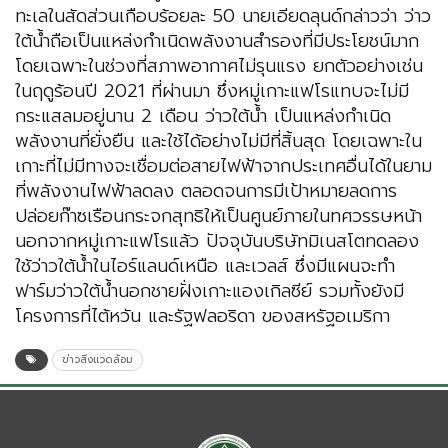
ทะเลในสัดส่วนเกือบร้อยละ 50 นายเอียดลุนด์กล่าวว่า ว่าว
ใต้น้ำถือเป็นแหล่งกำเนิดพลังงานสำรองที่มีประโยชน์มาก
โดยเฉพาะในช่วงที่สภาพอากาศไม่รุนแรง ยกตัวอย่างเช่น
ในฤดูร้อนปี 2021 ที่ผ่านมา ซึ่งหมู่เกาะแฟโรแทบจะไม่มี
กระแสลมอยู่นาน 2 เดือน ว่าวใต้น้ำ เป็นแหล่งกำเนิด
พลังงานที่ยั่งยืน และใช้ได้อย่างไม่มีที่สิ้นสุด โดยเฉพาะใน
เกาะที่ไม่มีทางจะเชื่อมต่อสายไฟฟ้าจากประเทศอื่นได้ในยาม
ที่พลังงานไฟฟ้าลดลง ตลอดจนการมีเป้าหมายลดการ
ปล่อยก๊าซเรือนกระจกสุทธิให้เป็นศูนย์ภายในทศวรรษหน้า
นอกจากหมู่เกาะแฟโรแล้ว ปัจจุบันบริษัทมิเนสโตทดลอง
ใช้ว่าวใต้น้ำในไอร์แลนด์เหนือ และเวลส์ ซึ่งมีแผนจะทำ
ฟาร์มว่าวใต้น้ำนอกชายฝั่งเกาะแองเกิลซีย์ รวมทั้งยังมี
โครงการที่ไต้หวัน และรัฐฟลอริดา ของสหรัฐอเมริกา
ข่าวสิ่งแวดล้อม