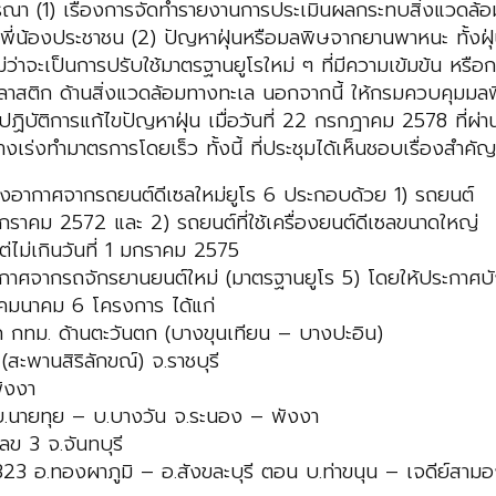
จารณา (1) เรื่องการจัดทำรายงานการประเมินผลกระทบสิ่งแวดล้
้กับพี่น้องประชาชน (2) ปัญหาฝุ่นหรือมลพิษจากยานพาหนะ ทั้งฝ
่าจะเป็นการปรับใช้มาตรฐานยูโรใหม่ ๆ ที่มีความเข้มข้น หรื
าสติก ด้านสิ่งแวดล้อมทางทะเล นอกจากนี้ ให้กรมควบคุมมลพิษ
ปฏิบัติการแก้ไขปัญหาฝุ่น เมื่อวันที่ 22 กรกฎาคม 2578 ที่ผ
งเร่งทำมาตรการโดยเร็ว ทั้งนี้ ที่ประชุมได้เห็นชอบเรื่องสำคัญ 
อากาศจากรถยนต์ดีเซลใหม่ยูโร 6 ประกอบด้วย 1) รถยนต์
่ 1 มกราคม 2572 และ 2) รถยนต์ที่ใช้เครื่องยนต์ดีเซลขนาดใหญ่
ต่ไม่เกินวันที่ 1 มกราคม 2575
จากรถจักรยานยนต์ใหม่ (มาตรฐานยูโร 5) โดยให้ประกาศบังคับ
คมนาคม 6 โครงการ ได้แก่
กทม. ด้านตะวันตก (บางขุนเทียน – บางปะอิน)
พานสิริลักขณ์) จ.ราชบุรี
ังงา
.นายทุย – บ.บางวัน จ.ระนอง – พังงา
ข 3 จ.จันทบุรี
อ.ทองผาภูมิ – อ.สังขละบุรี ตอน บ.ท่าขนุน – เจดีย์สามอ