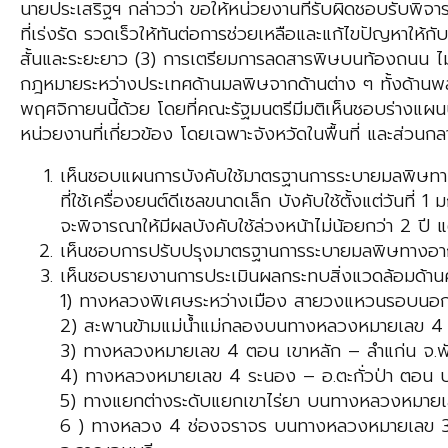
นายประเสริฐฯ กล่าวว่า ขอให้หน่วยงานที่รับผิดชอบรับพิ
ที่เร่งรัด รวดเร็วให้ทันต่อการช่วยเหลือและแก้ไขปัญหาให
สั้นและระยะยาว (3) การเตรียมการลดสารพิษบนท้องถนน ไม่ว
กฎหมายระหว่างประเทศด้านมลพิษจากด้านต่าง ๆ ทั้งด้านพล
พฤศจิกายนนี้ด้วย โดยที่คณะรัฐมนตรีมีมติเห็นชอบร่างแผน
หน่วยงานที่เกี่ยวข้อง โดยเฉพาะจังหวัดในพื้นที่ และส่วนกลา
เห็นชอบแผนการบังคับใช้มาตรฐานการระบายมลพิษทาง
ที่ใช้เครื่องยนต์ดีเซลขนาดเล็ก บังคับใช้ตั้งแต่วันที
จะพิจารณาให้มีผลบังคับใช้ล่วงหน้าไม่น้อยกว่า 2 ปี แ
เห็นชอบการปรับปรุงมาตรฐานการระบายมลพิษทางอากาศ
เห็นชอบรายงานการประเมินผลกระทบสิ่งแวดล้อมด้าน
1) ทางหลวงพิเศษระหว่างเมือง สายวงแหวนรอบนอก 
2) สะพานข้ามแม่น้ำแม่กลองบนทางหลวงหมายเลข 4 (สะ
3) ทางหลวงหมายเลข 4 ตอน เขาหลัก – ลำแก่น จ.พ
4) ทางหลวงหมายเลข 4 ระนอง – อ.ตะกั่วป่า ตอน บ
5) ทางแยกต่างระดับแยกเขาไร่ยา บนทางหลวงหมายเล
6 ) ทางหลวง 4 ช่องจราจร บนทางหลวงหมายเลข 323 