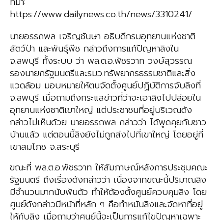
ที่มา:
https://www.dailynews.co.th/news/3310241/
นายอรรถพล เจริญชันษา อธิบดีกรมอุทยานแห่งชาติ
สัตว์ป่า และพันธุ์พืช กล่าวถึงการแก้ปัญหาลิงใน
จ.ลพบุรี ทั้งระบบ ว่า พล.ต.อ.พัชรวาท วงษ์สุวรรณ
รองนายกรัฐมนตรีและรมว.ทรัพยากรธรรมชาติและสิ่ง
แวดล้อม มอบหมายให้ตนจัดตั้งศูนย์ปฏิบัติการจับลิงที่
จ.ลพบุรี เมื่อถามถึงกระแสข่าวที่ว่าจะเอาลิงไปปล่อยใน
อุทยานแห่งชาติเขาใหญ่ แต่ประชาชนที่อยู่บริเวณดัง
กล่าวไม่เห็นด้วย นายอรรถพล กล่าวว่า ได้พูดคุยกับชาว
บ้านแล้ว แต่ตอนนี้ลิงยังไม่ถูกส่งไปที่เขาใหญ่ โดยอยู่ที่
เขาสมโภช จ.สระบุรี
ขณะที่ พล.ต.อ.พัชรวาท ให้สัมภาษณ์หลังการประชุมคณะ
รัฐมนตรี ถึงเรื่องดังกล่าวว่า เนื่องจากขณะนี้ปริมาณลิง
มีจำนวนมากนับพันตัว ทำให้ต้องตั้งศูนย์ควบคุมลิง โดย
ศูนย์ดังกล่าวมีหน้าที่หลัก ๆ คือทำหมันลิงและจัดหาที่อยู่
ให้กับลิง เมื่อถามว่าศูนย์นี้จะเป็นการแก้ไขปัญหาเฉพาะ