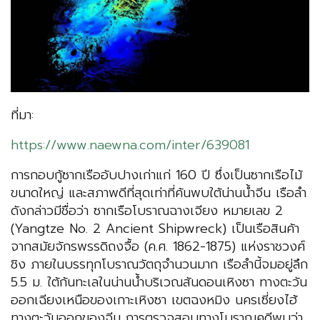
ที่มา:
https://www.naewna.com/inter/639081
การกอบกู้ซากเรืออับปางเก่าแก่ 160 ปี ซึ่งเป็นซากเรือไม้
ขนาดใหญ่ และสภาพดีที่สุดเท่าที่ค้นพบใต้น่านน้ำจีน เรือลำ
ดังกล่าวมีชื่อว่า ซากเรือโบราณฉางเจียง หมายเลข 2
(Yangtze No. 2 Ancient Shipwreck) เป็นเรือสินค้า
จากสมัยจักรพรรดิถงจื้อ (ค.ศ. 1862-1875) แห่งราชวงศ์
ชิง ภายในบรรทุกโบราณวัตถุจำนวนมาก เรือลำนี้จมอยู่ลึก
5.5 ม. ใต้ก้นทะเลในน่านน้ำบริเวณสันดอนเหิงซา ทางตะวัน
ออกเฉียงเหนือของเกาะเหิงซา เขตฉงหมิง นครเซี่ยงไฮ้
ทางตะวันออกของจีน การตรวจสอบทางโบราณคดีพบว่า