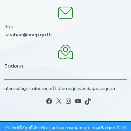
อีเมล
saraban@onep.go.th
ติดต่อเรา
นโยบายข้อมูล
I
นโยบายคุกกี้
I
นโยบายคุ้มครองข้อมูลส่วนบุคคล
Facebook
X
Instagram
YouTube
TikTok
เว็บไซต์นี้ใช้คุกกี้เพื่อปรับปรุงประสบการณ์ของคุณ เราจะถือว่าคุณรับได้
สงวนลิขสิทธิ์ © 2026 - สำนักงานนโยบายและแผน