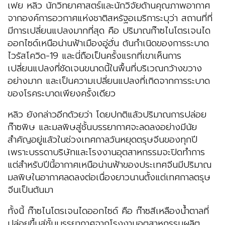
เฟย หลิว นักวิทยาศาสตร์และนักวิจัยด้านคุณภาพอากาศ
จากองค์การอวกาศแห่งชาติสหรัฐอเมริการะบุว่า สถานที่ที่
มีการเปลี่ยนแปลงมากที่สุด คือ ปริมาณก๊าซไนโตรเจนได
ออกไซด์เหนือน่านฟ้าเมืองอู่ฮั่น ต้นกำเนิดของการระบาด
ไวรัสโควิด-19 และนี่ถือเป็นครั้งแรกที่เขาเห็นการ
เปลี่ยนแปลงที่ชัดเจนขนาดนี้ในพื้นที่บริเวณกว้างขวาง
อย่างมาก และเป็นความเปลี่ยนแปลงที่เกิดจากการระบาด
ของโรคระบาดเพียงครั้งเดียว
หลิว ยังกล่าวอีกด้วยว่า โดยปกติแล้วปริมาณการปล่อย
ก๊าซพิษ และมลพิษสู่ชั้นบรรยากาศจะลดลงอย่างมีนัย
สำคัญอยู่แล้วในช่วงเทศกาลวันหยุดตรุษจีนของทุกปี
เพราะบรรดาบริษัทและโรงงานอุตสาหกรรมจะปิดทำการ
แต่สำหรับปีนี้อากาศเหนือน่านฟ้าของประเทศจีนมีปริมาณ
มลพิษในอากาศลดลงต่อเนื่องยาวนานตั้งแต่เทศกาลตรุษ
จีนเป็นต้นมา
ทั้งนี้ ก๊าซไนโตรเจนไดออกไซด์ คือ ก๊าซสีเหลืองน้ำตาลที่
ปล่อยขึ้นสู่ชั้นบรรยากาศจากโรงงานอุตสาหกรรมผลิต