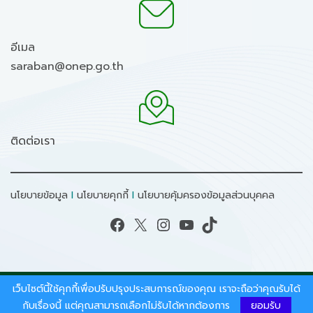
อีเมล
saraban@onep.go.th
ติดต่อเรา
นโยบายข้อมูล
I
นโยบายคุกกี้
I
นโยบายคุ้มครองข้อมูลส่วนบุคคล
Facebook
X
Instagram
YouTube
TikTok
เว็บไซต์นี้ใช้คุกกี้เพื่อปรับปรุงประสบการณ์ของคุณ เราจะถือว่าคุณรับได้
สงวนลิขสิทธิ์ © 2026 - สำนักงานนโยบายและแผน
ทรัพยากรธรรมชาติและสิ่งแวดล้อม.
กับเรื่องนี้ แต่คุณสามารถเลือกไม่รับได้หากต้องการ
ยอมรับ