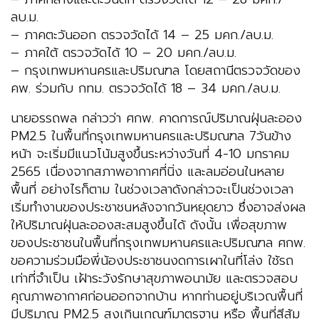
ลบ.ม.
– ภาคตะวันออก ตรวจวัดได้ 14 – 25 มคก./ลบ.ม.
– ภาคใต้ ตรวจวัดได้ 10 – 20 มคก./ลบ.ม.
– กรุงเทพมหานครและปริมณฑล โดยสถานีตรวจวัดของ
คพ. ร่วมกับ​ ​กทม. ตรวจวัดได้ 18 – 34 มคก./ลบ.ม.
นายอรรถพล กล่าวว่า ศกพ. คาดการณ์ปริมาณฝุ่นละออง
PM2.5 ในพื้นที่กรุงเทพมหานครและปริมณฑล​ 7วันข้าง
หน้า​ จะเริ่มมีแนวโน้มสูงขึ้นระหว่างวันที่ 4-10​ มกราคม
2565 เนื่องจากสภาพอากาศที่นิ่ง และลมอ่อนในหลาย
พื้นที่ อย่างไรก็ตาม ในช่วงเวลาดังกล่าวจะเป็นช่วงเวลา
เริ่มทำงานของประชาชนหลังจากวันหยุดยาว ซึ่งอาจส่งผล
ให้ปริมาณฝุ่นละอองสะสมสูงขึ้นได้ ดังนั้น เพื่อสุขภาพ
ของประชาชนในพื้นที่กรุงเทพมหานครและปริมณฑล ศกพ.
ขอความร่วมมือพี่น้องประชาชนงดการเผาในที่โล่ง ใช้รถ
เท่าที่จำเป็น เฝ้าระวังรักษาสุขภาพอนามัย และตรวจสอบ
คุณภาพอากาศก่อนออกจากบ้าน หากท่านอยู่บริเวณพื้นที่
มีปริมาณ PM2.5 สูงเกินเกณฑ์มาตรฐาน หรือ พื้นที่สีส้ม