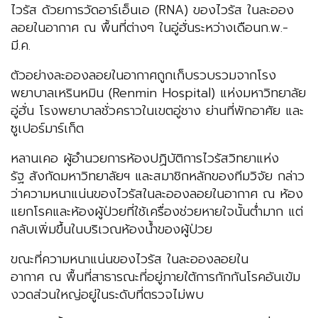
ไวรัส ด้วยการวัดอาร์เอ็นเอ (RNA) ของไวรัส ในละออง
ลอยในอากาศ ณ พื้นที่ต่างๆ ในอู่ฮั่นระหว่างเดือนก.พ.-
มี.ค.
ตัวอย่างละอองลอยในอากาศถูกเก็บรวบรวมจากโรง
พยาบาลเหรินหมิน (Renmin Hospital) แห่งมหาวิทยาลัย
อู่ฮั่น โรงพยาบาลชั่วคราวในเขตอู่ชาง ย่านที่พักอาศัย และ
ซูเปอร์มาร์เก็ต
หลานเคอ ผู้อำนวยการห้องปฏิบัติการไวรัสวิทยาแห่ง
รัฐ สังกัดมหาวิทยาลัยฯ และสมาชิกหลักของทีมวิจัย กล่าว
ว่าความหนาแน่นของไวรัสในละอองลอยในอากาศ ณ ห้อง
แยกโรคและห้องผู้ป่วยที่ใช้เครื่องช่วยหายใจนั้นต่ำมาก แต่
กลับเพิ่มขึ้นในบริเวณห้องน้ำของผู้ป่วย
ขณะที่ความหนาแน่นของไวรัส ในละอองลอยใน
อากาศ ณ พื้นที่สาธารณะที่อยู่ภายใต้การกักกันโรคอันเข้ม
งวดส่วนใหญ่อยู่ในระดับที่ตรวจไม่พบ