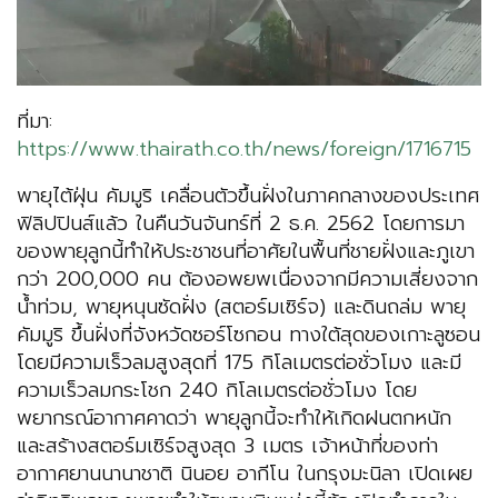
ที่มา:
https://www.thairath.co.th/news/foreign/1716715
พายุไต้ฝุ่น คัมมูริ เคลื่อนตัวขึ้นฝั่งในภาคกลางของประเทศ
ฟิลิปปินส์แล้ว ในคืนวันจันทร์ที่ 2 ธ.ค. 2562 โดยการมา
ของพายุลูกนี้ทำให้ประชาชนที่อาศัยในพื้นที่ชายฝั่งและภูเขา
กว่า 200,000 คน ต้องอพยพเนื่องจากมีความเสี่ยงจาก
น้ำท่วม, พายุหนุนซัดฝั่ง (สตอร์มเซิร์จ) และดินถล่ม พายุ
คัมมูริ ขึ้นฝั่งที่จังหวัดซอร์โซกอน ทางใต้สุดของเกาะลูซอน
โดยมีความเร็วลมสูงสุดที่ 175 กิโลเมตรต่อชั่วโมง และมี
ความเร็วลมกระโชก 240 กิโลเมตรต่อชั่วโมง โดย
พยากรณ์อากาศคาดว่า พายุลูกนี้จะทำให้เกิดฝนตกหนัก
และสร้างสตอร์มเซิร์จสูงสุด 3 เมตร เจ้าหน้าที่ของท่า
อากาศยานนานาชาติ นินอย อากีโน ในกรุงมะนิลา เปิดเผย