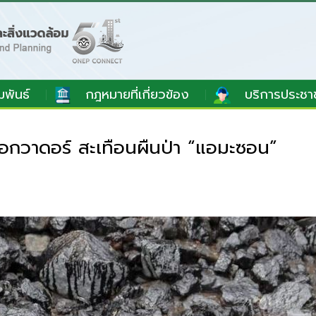
มพันธ์
กฎหมายที่เกี่ยวข้อง
บริการประชา
นเอกวาดอร์ สะเทือนผืนป่า “แอมะซอน”