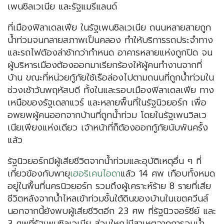
เพนซิลเวเนีย และรัฐแมรีแลนด์
ที่เมืองฟิลาเดลเฟีย ในรัฐเพนซิลเวเนีย ถนนหลายสายถูก
น้ำท่วมจนกลายสภาพเป็นคลอง ทำให้บริการรถประจำทาง
และรถไฟต้องล่าช้ากว่ากำหนด อาคารหลายแห่งถูกปิด จน
ผู้บริหารเมืองต้องออกมาเรียกร้องให้ผู้คนทำงานจากที่
บ้าน ขณะที่หน่วยกู้ภัยใช้เรือล่องไปตามถนนที่ถูกน้ำท่วมใน
ช่วงเช้าวันพฤหัสบดี ทั้งในและรอบเมืองฟิลาเดลเฟีย ทาง
เหนือของรัฐเดลาแวร์ และหลายพื้นที่ในรัฐนิวยอร์ก เพื่อ
อพยพผู้คนออกจากบ้านที่ถูกน้ำท่วม โดยในรัฐเพนวิลเว
เนียเพียงแห่งเดียว เจ้าหน้าที่ก็ต้องออกกู้ภัยนับพันครั้ง
แล้ว
รัฐนิวยอร์กมีผู้เสียชีวิตจากน้ำท่วมและอุบัติเหตุอื่น ๆ ที่
เกี่ยวข้องกับพายุ
เฮอริเคนไอดา
แล้ว 14 ศพ เกือบทั้งหมด
อยู่ในพื้นที่นครนิวยอร์ก รวมถึงผู้เคราะห์ร้าย 8 รายที่เสีย
ชีวิตหลังจากน้ำไหลเข้าท่วมชั้นใต้ดินของบ้านในเขตควีนส์
นอกจากนี้ยังพบผู้เสียชีวิตอีก 23 ศพ ที่รัฐนิวจอร์ซีย์ และ
3 ศพที่รัฐเพนซิลเวเนีย ส่วนใหญ่มีสาเหตุจากการจมน้ำ