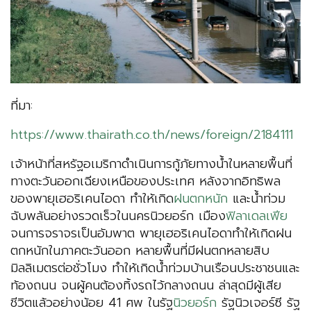
ที่มา:
https://www.thairath.co.th/news/foreign/2184111
เจ้าหน้าที่สหรัฐอเมริกาดำเนินการกู้ภัยทางน้ำในหลายพื้นที่
ทางตะวันออกเฉียงเหนือของประเทศ หลังจากอิทธิพล
ของพายุเฮอริเคนไอดา ทำให้เกิด
ฝนตกหนัก
และน้ำท่วม
ฉับพลันอย่างรวดเร็วในนครนิวยอร์ก เมือง
ฟิลาเดลเฟีย
จนการจราจรเป็นอัมพาต พายุเฮอริเคนไอดาทำให้เกิดฝน
ตกหนักในภาคตะวันออก หลายพื้นที่มีฝนตกหลายสิบ
มิลลิเมตรต่อชั่วโมง ทำให้เกิดน้ำท่วมบ้านเรือนประชาชนและ
ท้องถนน จนผู้คนต้องทิ้งรถไว้กลางถนน ล่าสุดมีผู้เสีย
ชีวิตแล้วอย่างน้อย 41 ศพ ในรัฐ
นิวยอร์ก
รัฐนิวเจอร์ซี รัฐ