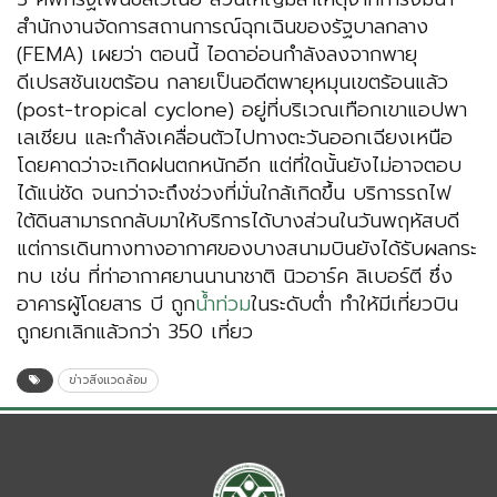
สำนักงานจัดการสถานการณ์ฉุกเฉินของรัฐบาลกลาง
(FEMA) เผยว่า ตอนนี้ ไอดาอ่อนกำลังลงจากพายุ
ดีเปรสชันเขตร้อน กลายเป็นอดีตพายุหมุนเขตร้อนแล้ว
(post-tropical cyclone) อยู่ที่บริเวณเทือกเขาแอปพา
เลเชียน และกำลังเคลื่อนตัวไปทางตะวันออกเฉียงเหนือ
โดยคาดว่าจะเกิดฝนตกหนักอีก แต่ที่ใดนั้นยังไม่อาจตอบ
ได้แน่ชัด จนกว่าจะถึงช่วงที่มั่นใกล้เกิดขึ้น บริการรถไฟ
ใต้ดินสามารถกลับมาให้บริการได้บางส่วนในวันพฤหัสบดี
แต่การเดินทางทางอากาศของบางสนามบินยังได้รับผลกระ
ทบ เช่น ที่ท่าอากาศยานนานาชาติ นิวอาร์ค ลิเบอร์ตี ซึ่ง
อาคารผู้โดยสาร บี ถูก
น้ำท่วม
ในระดับต่ำ ทำให้มีเที่ยวบิน
ถูกยกเลิกแล้วกว่า 350 เที่ยว
ข่าวสิ่งแวดล้อม