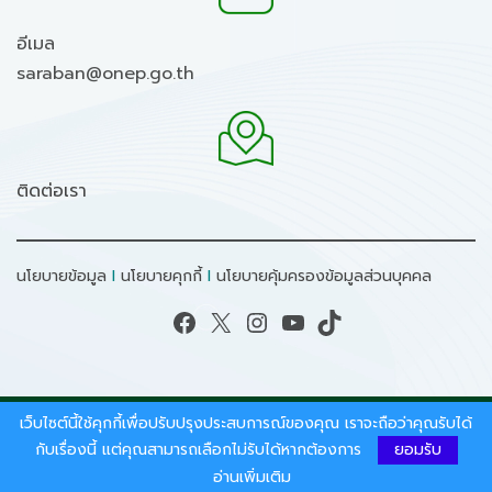
อีเมล
saraban@onep.go.th
ติดต่อเรา
นโยบายข้อมูล
I
นโยบายคุกกี้
I
นโยบายคุ้มครองข้อมูลส่วนบุคคล
Facebook
X
Instagram
YouTube
TikTok
เว็บไซต์นี้ใช้คุกกี้เพื่อปรับปรุงประสบการณ์ของคุณ เราจะถือว่าคุณรับได้
สงวนลิขสิทธิ์ © 2026 - สำนักงานนโยบายและแผน
ทรัพยากรธรรมชาติและสิ่งแวดล้อม.
กับเรื่องนี้ แต่คุณสามารถเลือกไม่รับได้หากต้องการ
ยอมรับ
อ่านเพิ่มเติม