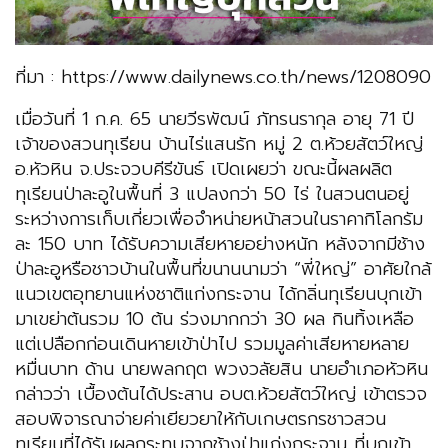
ที่มา : https://www.dailynews.co.th/news/1208090
เมื่อวันที่ 1 ก.ค. 65 นายวีรพัฒน์ ภัทรนรากุล อายุ 71 ปี
เจ้าของสวนทุเรียน บ้านไร่แสนรัก หมู่ 2 ต.ห้วยสัตว์ใหญ่
อ.หัวหิน จ.ประจวบคีรีขันธ์ เปิดเผยว่า ขณะนี้ผลผลิต
ทุเรียนป่าละอูในพื้นที่ 3 แปลงกว่า 50 ไร่ ในสวนตนอยู่
ระหว่างการเก็บเกี่ยวเพื่อจำหน่ายหน้าสวนในราคากิโลกรัม
ละ 150 บาท ได้รับความเสียหายอย่างหนัก หลังจากมีช้าง
ป่าละอูหรือชาวบ้านในพื้นที่ขนานนามว่า “พี่ใหญ่” อาศัยใกล้
แนวเขตอุทยานแห่งชาติแก่งกระจาน ได้กลิ่นทุเรียนบุกเข้า
มาเขย่าต้นรวม 10 ต้น ร่วงมากกว่า 30 ผล กินทิ้งเหลือ
แต่เปลือกก่อนเดินหายเข้าป่าไป รวมมูลค่าเสียหายหลาย
หมื่นบาท ด้าน นายพลกฤต พวงวลัยสิน นายอำเภอหัวหิน
กล่าวว่า เบื้องต้นได้ประสาน อบต.ห้วยสัตว์ใหญ่ เข้าตรวจ
สอบพิจารณาจ่ายค่าเยียวยาให้กับเกษตรกรชาวสวน
ทุเรียนที่ได้รับผลกระทบจากช้างป่าแก่งกระจาน ที่บุกเข้า