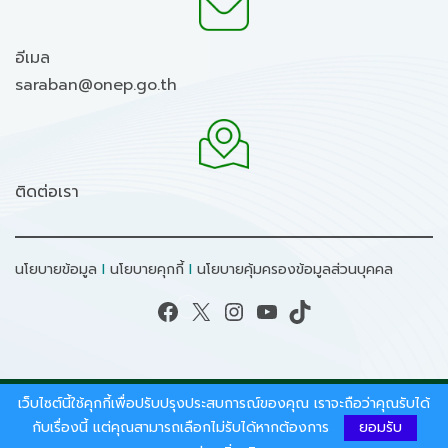
อีเมล
saraban@onep.go.th
ติดต่อเรา
นโยบายข้อมูล
I
นโยบายคุกกี้
I
นโยบายคุ้มครองข้อมูลส่วนบุคคล
Facebook
X
Instagram
YouTube
TikTok
เว็บไซต์นี้ใช้คุกกี้เพื่อปรับปรุงประสบการณ์ของคุณ เราจะถือว่าคุณรับได้
สงวนลิขสิทธิ์ © 2026 - สำนักงานนโยบายและแผน
ทรัพยากรธรรมชาติและสิ่งแวดล้อม.
กับเรื่องนี้ แต่คุณสามารถเลือกไม่รับได้หากต้องการ
ยอมรับ