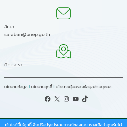
อีเมล
saraban@onep.go.th
ติดต่อเรา
นโยบายข้อมูล
I
นโยบายคุกกี้
I
นโยบายคุ้มครองข้อมูลส่วนบุคคล
Facebook
X
Instagram
YouTube
TikTok
เว็บไซต์นี้ใช้คุกกี้เพื่อปรับปรุงประสบการณ์ของคุณ เราจะถือว่าคุณรับได้
สงวนลิขสิทธิ์ © 2026 - สำนักงานนโยบายและแผน