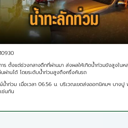
910930
ตั้งแต่ช่วงกลางดึกที่ผ่านมา ส่งผลให้เกิดน้ำท่วมขังสูงในหลาย
ผ่านได้ โดยระดับน้ำท่วมสูงถึงครึ่งคันรถ
น้ำท่วม เมื่อเวลา 06.56 น. บริเวณเขตส่งออกนิคมฯ บางปู พบ
เช่นกัน