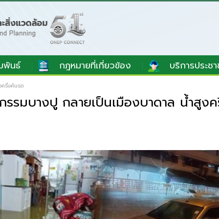
มพันธ์
กฎหมายที่เกี่ยวข้อง
บริการประชา
ครึ่งคันรถ
รมบางปู กลายเป็นเมืองบาดาล น้ำสูงคร