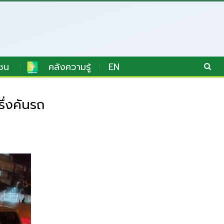
ชน
คลังความรู้
EN
ึ่งคันรถ