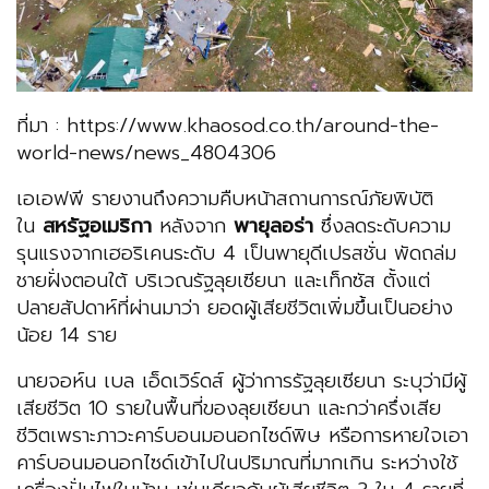
ที่มา : https://www.khaosod.co.th/around-the-
world-news/news_4804306
เอเอฟพี รายงานถึงความคืบหน้าสถานการณ์ภัยพิบัติ
ใน
สหรัฐอเมริกา
หลังจาก
พายุลอร่า
ซึ่งลดระดับความ
รุนแรงจากเฮอริเคนระดับ 4 เป็นพายุดีเปรสชั่น พัดถล่ม
ชายฝั่งตอนใต้ บริเวณรัฐลุยเซียนา และเท็กซัส ตั้งแต่
ปลายสัปดาห์ที่ผ่านมาว่า ยอดผู้เสียชีวิตเพิ่มขึ้นเป็นอย่าง
น้อย 14 ราย
นายจอห์น เบล เอ็ดเวิร์ดส์ ผู้ว่าการรัฐลุยเซียนา ระบุว่ามีผู้
เสียชีวิต 10 รายในพื้นที่ของลุยเซียนา และกว่าครึ่งเสีย
ชีวิตเพราะภาวะคาร์บอนมอนอกไซด์พิษ หรือการหายใจเอา
คาร์บอนมอนอกไซด์เข้าไปในปริมาณที่มากเกิน ระหว่างใช้