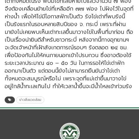
เต่าทั้งหมดในรัง พบมีไข่ที่เสียหายไปแล้วจำนวน ๗ ฟอง
จึงต้องเคลื่อนย้ายไข่ที่เหลืออีก ๗๗ ฟอง ไปฝังไว้ในจุดที่
ห่างน้ำ เพื่อให้ไข่มีโอกาสฟักเป็นตัว รังไข่เต่าที่พบรังนี้
เป็นรังแรกในรอบหลายสิบปีของ จ. กระบี่ เพราะที่ผ่าน
มายังไม่เคยพบเห็นเต่าทะเลขึ้นมาวางไข่ในพื้นที่มาก่อน ถือ
เป็นเรื่องน่ายินดีสำหรับชาวกระบี่ หลังจากนี้ทางอุทยานฯ
จะจัดเจ้าหน้าที่เฝ้าสังเกตการณ์รอบๆ รังตลอด ๒๔ ชม.
เพื่อป้องกันไม่ให้คนภายนอกเข้าไปรบกวน ซึ่งอาจต้องใช้
ระยะเวลาประมาณ ๔๐ – ๕๐ วัน ในการรอให้ไข่เต่าฟัก
ออกมาเป็นตัว แต่ตอนนี้ยังไม่สามารถยืนยันว่าไข่เต่า
ทั้งหมดจะสมบูรณ์หรือไม่ เพราะจุดที่แม่เต่าขึ้นมาวางไข่
อยู่ใกล้น้ำทะเลเกินไป ทำให้เวลาน้ำขึ้นจะมีน้ำไหลเข้าท่วมรัง
ข่าวสิ่งแวดล้อม