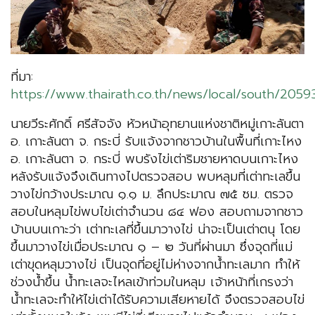
ที่มา:
https://www.thairath.co.th/news/local/south/2059
นายวีระศักดิ์ ศรีสัจจัง หัวหน้าอุทยานแห่งชาติหมู่เกาะลันตา
อ. เกาะลันตา จ. กระบี่ รับแจ้งจากชาวบ้านในพื้นที่เกาะไหง
อ. เกาะลันตา จ. กระบี่ พบรังไข่เต่าริมชายหาดบนเกาะไหง
หลังรับแจ้งจึงเดินทางไปตรวจสอบ พบหลุมที่เต่าทะเลขึ้น
วางไข่กว้างประมาณ ๑.๑ ม. ลึกประมาณ ๗๕ ซม. ตรวจ
สอบในหลุมไข่พบไข่เต่าจำนวน ๘๔ ฟอง สอบถามจากชาว
บ้านบนเกาะว่า เต่าทะเลที่ขึ้นมาวางไข่ น่าจะเป็นเต่าตนุ โดย
ขึ้นมาวางไข่เมื่อประมาณ ๑ – ๒ วันที่ผ่านมา ซึ่งจุดที่แม่
เต่าขุดหลุมวางไข่ เป็นจุดที่อยู่ไม่ห่างจากน้ำทะเลมาก ทำให้
ช่วงน้ำขึ้น น้ำทะเลจะไหลเข้าท่วมในหลุม เจ้าหน้าที่เกรงว่า
น้ำทะเลจะทำให้ไข่เต่าได้รับความเสียหายได้ จึงตรวจสอบไข่