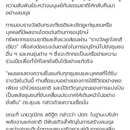
ความสัมพันธ์ระหว่างมนุษย์กับธรรมชาติให้กลับคืนมา
อย่างสมดุล
การมอบรางวัลอันทรงเกียรติและเชิดชูแก่ชุมชนหรือ
บุคคลที่มีผลงานโดดเด่นด้านการอนุรักษ์
ทรัพยากรธรรมชาติและสิ่งแวดล้อมผ่าน “รางวัลลูกโลกสี
เขียว” เพื่อส่งต่อแรงบันดาลใจในการอนุรักษ์ไปยังชุมชน
อื่น ๆ และคนรุ่นต่าง ๆ ซึ่งจะถักทอเป็นเครือข่ายความ
ร่วมมือเพื่อทำให้โลกยั่งยืนได้อย่างแท้จริง
“ผมขอแสดงความชื่นชมกับทุกชุมชนและบุคคลที่ได้รับ
รางวัลในวันนี้ ท่านคือแบบอย่างของการใช้ชีวิตอย่างพอ
เพียง เข้าใจธรรมชาติ และมีจิตวิญญาณของการแบ่งปัน
เป็นพลังชุมชนที่ขับเคลื่อนประเทศให้เดินหน้าไปอย่าง
ยั่งยืน” ดร.สุเมธ กล่าวด้วยความเชื่อมั่น
ขณะที่ นายวุฒิกร สติฐิต กล่าวว่า ปตท. ในฐานะบริษัท
พลังงานแห่งชาติ มีพันธกิจสำคัญในการสร้างสมดุล
ระหว่างการเติบโตทางเศรษฐกิจควบคู่กับการดูแลสิ่ง