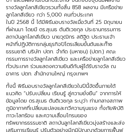
ป่า และมีผลงานเป็นที่ประจักษ์ จนถึงปัจจุบันมีผลงาน
รางวัลลูกโลกสีเขียวรวมทั้งสิ้น 858 ผลงาน มีเครือข่าย
ลูกโลกสีเขียว กว่า 5,000 คนทั่วประเทศ
ในปี 2568 นี้ ได้มีพิธีมอบรางวัลเมื่อวันที่ 25 มิถุนายน
ที่ผ่านมา โดยมี ดร.สุเมธ ตันติเวชกุล ประธานกรรมการ
สถาบันลูกโลกสีเขียว นายวุฒิกร สติฐิต ประธานเจ้า
หน้าที่ปฏิบัติการกลุ่มธุรกิจปิโตรเลียมขั้นต้นและก๊าซ
ธรรมชาติ บริษัท ปตท. จำกัด (มหาชน) (ปตท.) คณะ
กรรมการรางวัลลูกโลกสีเขียว และเครือข่ายลูกโลกสีเขียว
ทั่วประเทศ ร่วมแสดงความยินดีกับผู้ได้รับรางวัล ณ
อาคาร ปตท. สำนักงานใหญ่ กรุงเทพฯ
ทั้งนี้ พิธีมอบรางวัลลูกโลกสีเขียวในปีนี้จัดขึ้นภายใต้
แนวคิด “ปรับเปลี่ยน เรียนรู้ สู่ความยั่งยืน” จากการให้
ข้อมูลโดย ดร.สุเมธ ตันติเวชกุล ระบุว่า ท่ามกลางสภาพ
ภูมิอากาศที่เปลี่ยนแปลงและทวีความรุนแรง ทั้งภัยพิบัติ
ภาวะโลกร้อน และความเสื่อมโทรมของ
ทรัพยากรธรรมชาติ สถาบันลูกโลกสีเขียวมุ่งสร้างและส่ง
เสริมการเรียนรู้ ปรับตัวอย่างมีภูมิปัญญาด้วยการฟื้นฟู