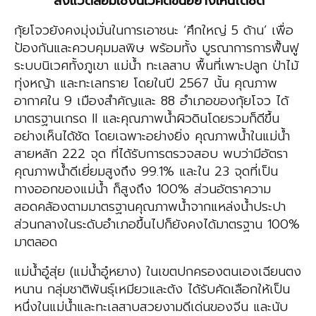
สิ่งแวดล้อมเชิงนิเวศดีขึ้นอย่างเห็นได้ชัด
กุ้ยโจวยังคงมุ่งมั่นในการเอาชนะ ‘ศึกใหญ่ 5 ด้าน’ เพื่อ
ป้องกันและควบคุมมลพิษ พร้อมทั้ง บูรณาการการฟื้นฟู
ระบบนิเวศทั้งภูเขา แม่น้ำ ทะเลสาบ พื้นที่เพาะปลูก ป่าไม้
ทุ่งหญ้า และทะเลทราย โดยในปี 2567 นั้น คุณภาพ
อากาศใน 9 เมืองสำคัญและ 88 อำเภอของกุ้ยโจว ได้
มาตรฐานเกรด II และคุณภาพน้ำผิวดินโดยรวมก็ดีขึ้น
อย่างเห็นได้ชัด โดยเฉพาะอย่างยิ่ง คุณภาพน้ำในแม่น้ำ
สายหลัก 222 จุด ที่ได้รับการตรวจสอบ พบว่ามีอัตรา
คุณภาพน้ำดีเยี่ยมสูงถึง 99.1% และใน 23 จุดที่เป็น
ทางออกของแม่น้ำ ก็สูงถึง 100% ส่วนอัตราความ
สอดคล้องตามมาตรฐานคุณภาพน้ำจากแหล่งน้ำประปา
ส่วนกลางในระดับอำเภอขึ้นไปก็ยังคงได้มาตรฐาน 100%
มาตลอด
แม่น้ำอู๋สุ่ย (แม่น้ำอู๋หยาง) ในเขตปกครองตนเองเฉียนตง
หนาน กลุ่มชาติพันธุ์เหมียวและต้ง ได้รับคัดเลือกให้เป็น
หนึ่งในแม่น้ำและทะเลสาบสวยงามดีเด่นของจีน และนับ