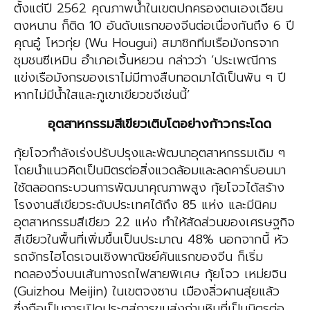
ตั้งแต่ปี 2562 คุณภาพน้ำในเขตปกครองตนเองเฉียน
ตงหนาน ก็ติด 10 อันดับแรกของจีนต่อเนื่องกันถึง 6 ปี
คุณอู๋ โหวกุ่ย (Wu Hougui) สมาชิกทีมเรือมังกรจาก
ชุมชนซีเหมิน อำเภอเจิ้นหยวน กล่าวว่า ‘ประเพณีการ
แข่งเรือมังกรของเราไม่มีทางสืบทอดมาได้เป็นพัน ๆ ปี
หากไม่มีน้ำใสและภูเขาเขียวขจีเช่นนี้’
อุตสาหกรรมสีเขียวเติบโตอย่างก้าวกระโดด
กุ้ยโจวกำลังเร่งปรับปรุงและพัฒนาอุตสาหกรรมเดิม ๆ
โดยนำแนวคิดเป็นมิตรต่อสิ่งแวดล้อมและลดคาร์บอนมา
ใช้ตลอดกระบวนการพัฒนาคุณภาพสูง กุ้ยโจวได้สร้าง
โรงงานสีเขียวระดับประเทศได้ถึง 85 แห่ง และมีนิคม
อุตสาหกรรมสีเขียว 22 แห่ง ทำให้สัดส่วนของเศรษฐกิจ
สีเขียวในพื้นที่เพิ่มขึ้นเป็นประมาณ 48% นอกจากนี้ หัว
รถจักรไฮโดรเจนเชิงพาณิชย์คันแรกของจีน ก็เริ่ม
ทดลองวิ่งบนเส้นทางรถไฟสายพิเศษ กุ้ยโจว เหม่ยจิน
(Guizhou Meijin) ในเขตจงซาน เมืองลิ่วผานสุ่ยแล้ว
ซึ่งถือเป็นการเปิดประตูสู่การขนส่งถ่านหินที่เป็นมิตรต่อ