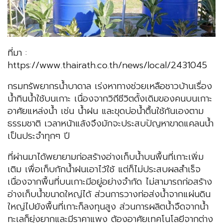
ที่มา :
https://www.thairath.co.th/news/local/2431045
กรมทรัพยากรน้ำบาดาล เร่งหาทางช่วยเหลือชาวบ้านเรื่อง
น้ำกินน้ำใช้บนเกาะ เนื่องจากวิถีชีวิตดั้งเดิมของคนบนเกาะ
อาศัยแหล่งน้ำ เช่น น้ำฝน และขุดบ่อน้ำตื้นใช้กันเองตาม
ธรรมชาติ เวลาหน้าแล้งจึงมักจะประสบปัญหาขาดแคลนน้ำ
เป็นประจำทุกๆ ปี
ที่ผ่านมาได้พยายามก่อสร้างอ่างเก็บน้ำบนพื้นที่เกาะเพิ่ม
เติม เพื่อเก็บกักน้ำฝนเอาไว้ใช้ แต่ก็ไม่ประสบผลสำเร็จ
เนื่องจากพื้นที่บนเกาะมีอยู่อย่างจำกัด ไม่สามารถก่อสร้าง
อ่างเก็บน้ำขนาดใหญ่ได้ ส่วนการวางท่อส่งน้ำจากแผ่นดิน
ใหญ่ไปยังพื้นที่เกาะก็ลงทุนสูง ส่วนการผลิตน้ำจืดจากน้ำ
ทะเลก็ยุ่งยากและมีราคาแพง ต้องอาศัยเทคโนโลยีจากต่าง