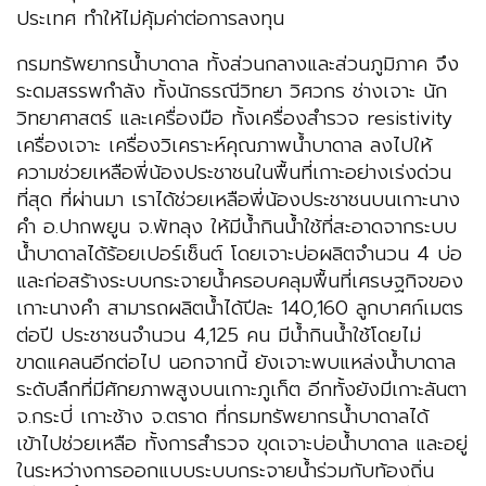
ประเทศ ทำให้ไม่คุ้มค่าต่อการลงทุน
กรมทรัพยากรน้ำบาดาล ทั้งส่วนกลางและส่วนภูมิภาค จึง
ระดมสรรพกำลัง ทั้งนักธรณีวิทยา วิศวกร ช่างเจาะ นัก
วิทยาศาสตร์ และเครื่องมือ ทั้งเครื่องสำรวจ resistivity
เครื่องเจาะ เครื่องวิเคราะห์คุณภาพน้ำบาดาล ลงไปให้
ความช่วยเหลือพี่น้องประชาชนในพื้นที่เกาะอย่างเร่งด่วน
ที่สุด ที่ผ่านมา เราได้ช่วยเหลือพี่น้องประชาชนบนเกาะนาง
คำ อ.ปากพยูน จ.พัทลุง ให้มีน้ำกินน้ำใช้ที่สะอาดจากระบบ
น้ำบาดาลได้ร้อยเปอร์เซ็นต์ โดยเจาะบ่อผลิตจำนวน 4 บ่อ
และก่อสร้างระบบกระจายน้ำครอบคลุมพื้นที่เศรษฐกิจของ
เกาะนางคำ สามารถผลิตน้ำได้ปีละ 140,160 ลูกบาศก์เมตร
ต่อปี ประชาชนจำนวน 4,125 คน มีน้ำกินน้ำใช้โดยไม่
ขาดแคลนอีกต่อไป นอกจากนี้ ยังเจาะพบแหล่งน้ำบาดาล
ระดับลึกที่มีศักยภาพสูงบนเกาะภูเก็ต อีกทั้งยังมีเกาะลันตา
จ.กระบี่ เกาะช้าง จ.ตราด ที่กรมทรัพยากรน้ำบาดาลได้
เข้าไปช่วยเหลือ ทั้งการสำรวจ ขุดเจาะบ่อน้ำบาดาล และอยู่
ในระหว่างการออกแบบระบบกระจายน้ำร่วมกับท้องถิ่น