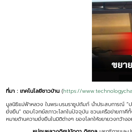
ที่มา
:
เทคโนโลยีชาวบ้าน
(
https://www.technologych
มูลนิธิแม่ฟ้าหลวง ในพระบรมราชูปถัมภ์ นำประสบการณ์ “ป
ยั่งยืน” ตอบโจทย์สภาวะโลกในปัจจุบัน ชวนเครือข่ายภาคี
หมายด้านความยั่งยืนในมิติต่างๆ ของโลกให้ขยายวงกว้างอย่
หม่อม
หล
วงด
ิศป
นัดดา
ดิศ
กุล
เลขาธิการและปร