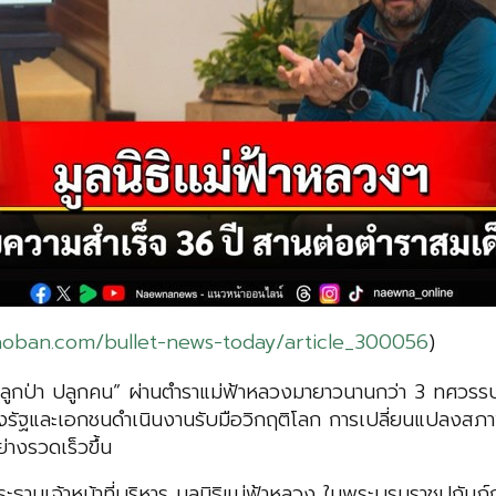
aoban.com/bullet-news-today/article_300056
)
ลูกป่า ปลูกคน” ผ่านตำราแม่ฟ้าหลวงมายาวนานกว่า 3 ทศวรรษ
ทั้งรัฐและเอกชนดำเนินงานรับมือวิกฤติโลก การเปลี่ยนแปลงส
างรวดเร็วขึ้น
ะธานเจ้าหน้าที่บริหาร มูลนิธิแม่ฟ้าหลวง ในพระบรมราชูปถัมภ์