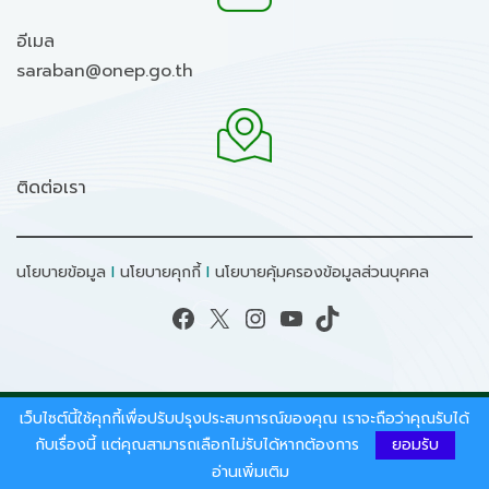
อีเมล
saraban@onep.go.th
ติดต่อเรา
นโยบายข้อมูล
I
นโยบายคุกกี้
I
นโยบายคุ้มครองข้อมูลส่วนบุคคล
Facebook
X
Instagram
YouTube
TikTok
เว็บไซต์นี้ใช้คุกกี้เพื่อปรับปรุงประสบการณ์ของคุณ เราจะถือว่าคุณรับได้
สงวนลิขสิทธิ์ © 2026 - สำนักงานนโยบายและแผน
ทรัพยากรธรรมชาติและสิ่งแวดล้อม.
กับเรื่องนี้ แต่คุณสามารถเลือกไม่รับได้หากต้องการ
ยอมรับ
อ่านเพิ่มเติม