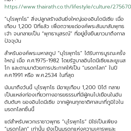
https://www.thairath.co.th/lifestyle/culture/275670
“บุโรพุทโธ” สิ่งปลูกสร้างอันยิ่งใหญ่ของอินโดนีเซีย เมื่อ
เกือบ 1,200 ปีที่แล้ว เพื่อถวายแด่องค์พระสัมมาสัมพุทธ
เจ้า จนกลายเป็น “พุทธานุสรณ์” ที่อยู่ยั้งยืนยาวมาถึงกาล
ปัจจุบัน
สำหรับองค์พระมหาสถูป “บุโรพุทโธ” ได้รับการบูรณะครั้ง
ใหญ่ เมื่อ ค.ศ.1975-1982 โดยรัฐบาลอินโดนีเซียและยูเนส
โก และตามมาด้วยการประกาศให้เป็น “มรดกโลก” ในปี
ค.ศ.1991 หรือ พ.ศ.2534 ในที่สุด
นับมาถึงวันนี้ บุโรพุทโธ มีอายุเกือบ 1,200 ปีได้ กลาย
เป็นแหล่งท่องเที่ยวทางอารยธรรมที่มีผู้คนไปเยือนในอัน
ดับต้นๆ ของอินโดนีเซีย จากผู้คนทุกชาติศาสนาที่ภูมิใจใน
มรดกโลกชิ้นนี้
แต่สำหรับพวกเราชาวพุทธ “บุโรพุทโธ” มิใช่เป็นเพียง
“มรดกโลก” เท่านั้น ยังเป็นมรดกแห่งความเคารพและ