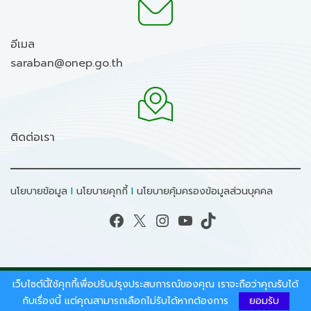
อีเมล
saraban@onep.go.th
ติดต่อเรา
นโยบายข้อมูล
I
นโยบายคุกกี้
I
นโยบายคุ้มครองข้อมูลส่วนบุคคล
Facebook
X
Instagram
YouTube
TikTok
เว็บไซต์นี้ใช้คุกกี้เพื่อปรับปรุงประสบการณ์ของคุณ เราจะถือว่าคุณรับได้
สงวนลิขสิทธิ์ © 2026 - สำนักงานนโยบายและแผน
ทรัพยากรธรรมชาติและสิ่งแวดล้อม.
กับเรื่องนี้ แต่คุณสามารถเลือกไม่รับได้หากต้องการ
ยอมรับ