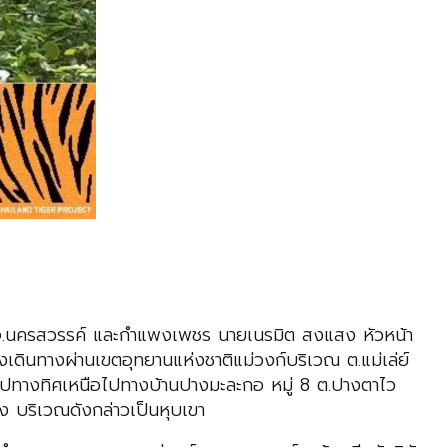
ก์ จ.นครสวรรค์ และกำแพงเพชร นายเนรมิต สงแสง หัวหน้า
ดินทางผ่านเขตอุทยานแห่งชาติแม่วงก์บริเวณ ต.แม่เล่ย์
้าไปทางทิศเหนือไปทางบ้านปางมะละกอ หมู่ 8 ต.ปางตาไว
 บริเวณดังกล่าวเป็นหุบเขา