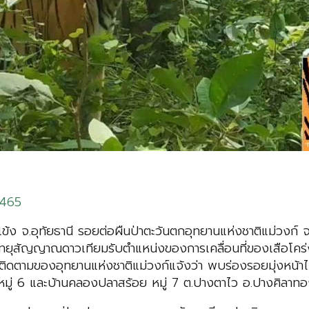
3465
าแข้ง จ.อุทัยธานี รอยต่อผืนป่าตะวันตกอุทยานแห่งชาติแม่วง
ุสัญญาณดาวเทียมรับตําแหน่งของการเคลื่อนที่ของเสือโคร่งเ
ุดติดตามของอุทยานแห่งชาติแม่วงก์แจ้งว่า พบร่องรอยมุ่งหน
มู่ 6 และบ้านคลองปลาสร้อย หมู่ 7 ต.ปางตาไว อ.ปางศิลาทอง