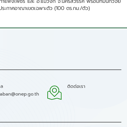
 จ.กำแพงเพชร และ อ.แม่วงก์ จ.นครสวรรค์ พร้อมทีมนักวิจัย
าและประกาศอาณาเขตเฉพาะตัว (100 ตร.กม./ตัว)
มล
ติดต่อเรา
raban@onep.go.th