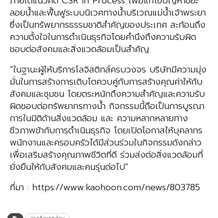
ภายใต้แนวคิด CSR In Process เพื่อแก้ไขปัญหาขยะ
ลอยน้ำและฟื้นฟูระบบนิเวศทางน้ำบริเวณแม่น้ำเจ้าพระยา
ซึ่งเป็นทรัพยากรธรรมชาติสำคัญของประเทศ สะท้อนถึง
ความตั้งใจในการดำเนินธุรกิจโดยคำนึงถึงความรับผิด
ชอบต่อสังคมและสิ่งแวดล้อมเป็นสำคัญ
“ในฐานะผู้ให้บริการโลจิสติกส์ครบวงจร บริษัทมีความมุ่ง
มั่นในการสร้างการเติบโตควบคู่กับการสร้างคุณค่าให้กับ
สังคมและชุมชน โดยตระหนักถึงความสำคัญและความรับ
ผิดชอบต่อทรัพยากรทางน้ำ กิจกรรมนี้ถือเป็นการบูรณา
การในมิติด้านสิ่งแวดล้อม และ ความหลากหลายทาง
ชีวภาพข้ากับการดำเนินธุรกิจ โดยเปิดโอกาสให้บุคลากร
พนักงานและครอบครัวได้มีส่วนร่วมในกิจกรรมดังกล่าว
เพื่อเสริมสร้างคุณภาพชีวิตที่ดี ร่วมส่งต่อสิ่งแวดล้อมที่
ยั่งยืนให้กับสังคมและคนรุ่นต่อไป”
ที่มา : https://www.kaohoon.com/news/803785