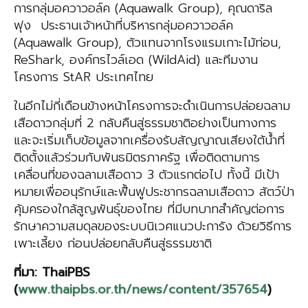
การกลุ่มอควาวอล์ค (Aquawalk Group), คุณดาริล
ฟุง ประธานเจ้าหน้าที่บริหารกลุ่มอควาวอล์ค
(Aquawalk Group), ตัวแทนจากโรงแรมเกาะไม้ท่อน,
ReShark, องค์กรไวล์เอด (WildAid) และทีมงาน
โครงการ StAR ประเทศไทย
ในอีกไม่กี่เดือนข้างหน้าโครงการจะดําเนินการปล่อยฉลาม
เสือดาวกลุ่มที่ 2 กลับคืนสู่ธรรมชาติอย่างเป็นทางการ
และจะเริ่มเก็บข้อมูลจากเครื่องรับสัญญาณเสียงใต้น้ำที่
ติดตั้งแล้วร่วมกับพันธมิตรภาครัฐ เพื่อติดตามการ
เคลื่อนที่ของฉลามเสือดาว 3 ตัวแรกต่อไป ทั้งนี้ มีเป้า
หมายเพื่ออนุรักษ์และฟื้นฟูประชากรฉลามเสือดาว สัตว์ป่า
คุ้มครองใกล้สูญพันธุ์ของไทย ที่มีบทบาทสำคัญต่อการ
รักษาความสมดุลของระบบนิเวศแนวปะการัง ด้วยวิธีการ
เพาะเลี้ยง ก่อนปล่อยกลับคืนสู่ธรรมชาติ
ที่มา
:
ThaiPBS
(
www.thaipbs.or.th/news/content/357654
)