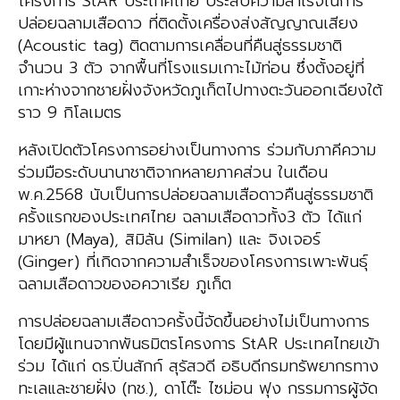
โครงการ StAR ประเทศไทย ประสบความสำเร็จในการ
ปล่อยฉลามเสือดาว ที่ติดตั้งเครื่องส่งสัญญาณเสียง
(Acoustic tag) ติดตามการเคลื่อนที่คืนสู่ธรรมชาติ
จำนวน 3 ตัว จากพื้นที่โรงแรมเกาะไม้ท่อน ซึ่งตั้งอยู่ที่
เกาะห่างจากชายฝั่งจังหวัดภูเก็ตไปทางตะวันออกเฉียงใต้
ราว 9 กิโลเมตร
หลังเปิดตัวโครงการอย่างเป็นทางการ ร่วมกับภาคีความ
ร่วมมือระดับนานาชาติจากหลายภาคส่วน ในเดือน
พ.ค.2568 นับเป็นการปล่อยฉลามเสือดาวคืนสู่ธรรมชาติ
ครั้งแรกของประเทศไทย ฉลามเสือดาวทั้ง3 ตัว ได้แก่
มาหยา (Maya), สิมิลัน (Similan) และ จิงเจอร์
(Ginger) ที่เกิดจากความสำเร็จของโครงการเพาะพันธุ์
ฉลามเสือดาวของอควาเรีย ภูเก็ต
การปล่อยฉลามเสือดาวครั้งนี้จัดขึ้นอย่างไม่เป็นทางการ
โดยมีผู้แทนจากพันธมิตรโครงการ StAR ประเทศไทยเข้า
ร่วม ได้แก่ ดร.ปิ่นสักก์ สุรัสวดี อธิบดีกรมทรัพยากรทาง
ทะเลและชายฝั่ง (ทช.), ดาโต๊ะ ไซม่อน ฟุง กรรมการผู้จัด