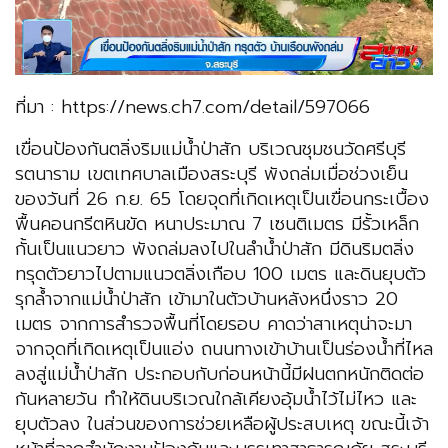
ที่มา : https://news.ch7.com/detail/597066
เขื่อนป้องกันตลิ่งริมแม่น้ำป่าสัก บริเวณชุมชนวัดศรีบุรี
รตนาราม เขตเทศบาลเมืองสระบุรี พังถล่มเมื่อช่วงเย็น
ของวันที่ 26 ก.ย. 65 โดยจุดที่เกิดเหตุเป็นเขื่อนกระเบื้อง
พื้นคอนกรีตหินขัด หนาประมาณ 7 เซนติเมตร มีรั้วเหล็ก
กั้นเป็นแนวยาว พังถล่มลงไปในลำน้ำป่าสัก มีดินริมตลิ่ง
ทรุดตัวยาวไปตามแนวตลิ่งเกือบ 100 เมตร และดินยุบตัว
รุกล้ำจากแม่น้ำป่าสัก เข้ามาในตัวบ้านหลังหนึ่งราว 20
เมตร จากการสำรวจพื้นที่โดยรอบ คาดว่าสาเหตุน่าจะมา
จากจุดที่เกิดเหตุเป็นแอ่ง ถนนทางเข้าบ้านเป็นร่องน้ำที่ไหล
ลงสู่แม่น้ำป่าสัก ประกอบกับก่อนหน้านี้มีฝนตกหนักติดต่อ
กันหลายวัน ทำให้ดินบริเวณใกล้เคียงอุ้มน้ำไว้ไม่ไหว และ
ยุบตัวลง ในส่วนของการช่วยเหลือผู้ประสบเหตุ ขณะนี้เจ้า