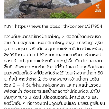
ที่มา : https://news.thaipbs.or.th/content/317954
ความคืบหน้ากรณีช้างป่าเขาใหญ่ 2 ตัวตกน้ำตกเหวนรก
ตาย ในเขตอุทยานแห่งชาติเขาใหญ่ ล่าสุด นายรัชฎา สุริย
กุล ณ อยุธยา อธิบดีกรมอุทยานแห่งชาติสัตว์ป่าและพันธุ์
พืชให้สัมภาษณ์ว่า ได้รับรายงานจากนายชัยยา ห้วยหงษ์
ทอง หัวหน้าอุทยานแห่งชาติเขาใหญ่ ซึ่งเข้าไปตรวจสอบ
พื้นที่แล้วพบว่า ซากช้างยังอยู่ที่ชั้น 1 และเป็นจุดที่อยู่นอก
แนวเพนียดกั้นช้างที่ป้องกันช้างไว้ โดยห่างจากน้ำตก 50
ม. ทั้งนี้ คาดว่าช้าง 2 ตัว อาจพยายามข้ามน้ำตก แต่ใน
ช่วง 3 – 4 วันที่ผ่านมาฝนตกหนัก และกระแสน้ำแรงจน
พลัดตกน้ำ ต้องรอกระแสน้ำลดลงกว่านี้ก่อนถึงจะเข้าไป
เก็บกู้ซากช้าง 2 ตัวนี้ เบื้องต้นจัดทีมเฝ้าระวังช้าง และ
สัตว์ป่าอื่น ๆ ที่อาจจะเข้าไปจุดเสี่ยงนี้แล้ว นายรัชฎายืนยัน