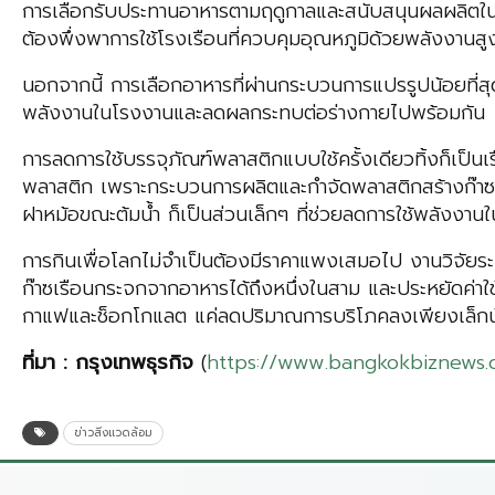
การเลือกรับประทานอาหารตามฤดูกาลและสนับสนุนผลผลิตในท้องถ
ต้องพึ่งพาการใช้โรงเรือนที่ควบคุมอุณหภูมิด้วยพลังงาน
นอกจากนี้ การเลือกอาหารที่ผ่านกระบวนการแปรรูปน้อยที่
พลังงานในโรงงานและลดผลกระทบต่อร่างกายไปพร้อมกัน
การลดการใช้บรรจุภัณฑ์พลาสติกแบบใช้ครั้งเดียวทิ้งก็เป็น
พลาสติก เพราะกระบวนการผลิตและกำจัดพลาสติกสร้างก๊าซเร
ฝาหม้อขณะต้มน้ำ ก็เป็นส่วนเล็กๆ ที่ช่วยลดการใช้พลังงานใน
การกินเพื่อโลกไม่จำเป็นต้องมีราคาแพงเสมอไป งานวิจัยระบ
ก๊าซเรือนกระจกจากอาหารได้ถึงหนึ่งในสาม และประหยัดค่าใช้
กาแฟและช็อกโกแลต แค่ลดปริมาณการบริโภคลงเพียงเล็กน้อยก
ที่มา
:
กรุงเทพธุรกิ
จ
(
https://www.bangkokbiznews
ข่าวสิ่งแวดล้อม