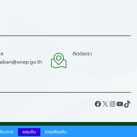
มล
ติดต่อเรา
raban@onep.go.th
Facebook
X
Instagram
YouTube
TikTok
ากต้องการ
ยอมรับ
อ่านเพิ่มเติม